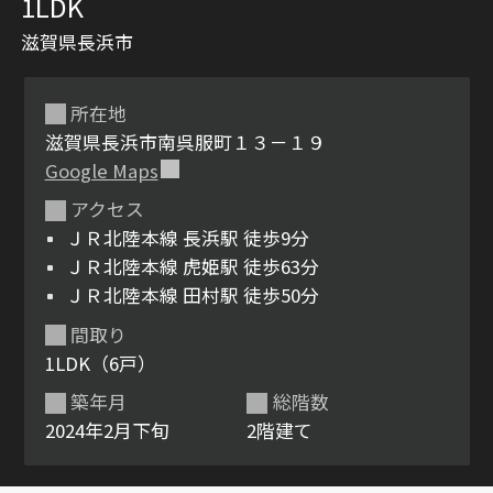
1LDK
滋賀県長浜市
所在地
滋賀県長浜市南呉服町１３－１９
Google Maps
アクセス
シャーメゾンとは
シャーメゾンセレクショ
ＪＲ北陸本線 長浜駅 徒歩9分
ン
ＪＲ北陸本線 虎姫駅 徒歩63分
ＪＲ北陸本線 田村駅 徒歩50分
間取り
1LDK（6戸）
ルームツアー
動画ギャラリー
築年月
総階数
2024年2月下旬
2階建て