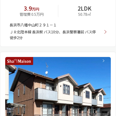
3.9
2LDK
万円
管理費 0.5万円
50.78㎡
長浜市八幡中山町２９１－１
ＪＲ北陸本線 長浜駅 バス10分、長浜警察署前 バス停
徒歩2分