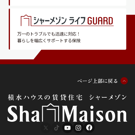
万一のトラブルでも迅速に対応！
暮らしを幅広くサポートする保険
ペ
ー
ジ
上
部
に
戻
る