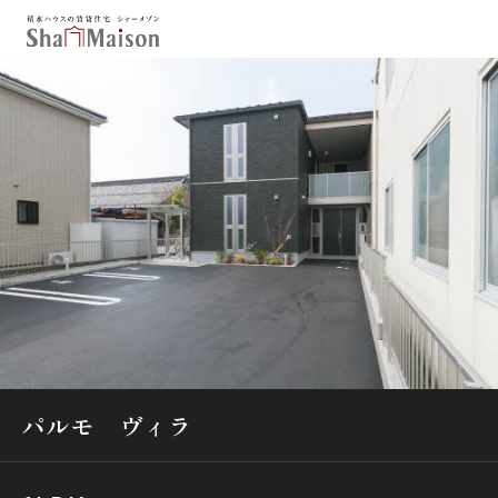
保存した条件
お気に入り
新着メール設定
最近見た物件
北海道
東北
関東
中部
関西
中国・四国
九州
市区郡・路線・駅から探す
通勤・通学時間から探す
パルモ ヴィラ
地図から探す
人気のカテゴリから探す