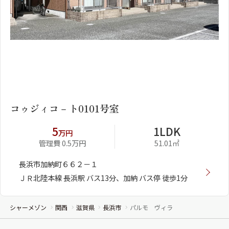
1
2
コゥジィコ－ト0101号室
5
1LDK
万円
管理費 0.5万円
51.01㎡
長浜市加納町６６２－１
ＪＲ北陸本線 長浜駅 バス13分、加納 バス停 徒歩1分
シャーメゾン
関西
滋賀県
長浜市
パルモ ヴィラ