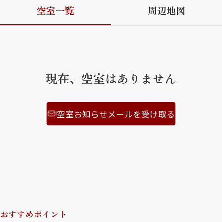
空室一覧
周辺地図
ShaMaison STYLE
シャーメゾンショップを探す
らくらく内見
現在、空室はありません
シャーメゾンライフサポート
自立型サービス付き・シニア向け
空室お知らせメールを受け取る
お問い合わせ・よくある質問
シャーメゾンライフ CLUB
らくらくパートナー
シャーメゾンライフ GUARD
らくらくプラチナ
おすすめポイント