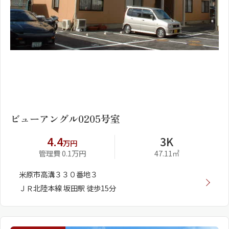
1
2
ビューアングル0205号室
4.4
3K
万円
管理費 0.1万円
47.11㎡
米原市高溝３３０番地３
ＪＲ北陸本線 坂田駅 徒歩15分