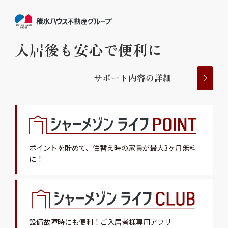
入居後も安心で便利に
サ
ポ
ー
ト
内
容
の
詳
細
ポイントを貯めて、
住替え時の家賃が最大3ヶ月無料
に！
設備故障時にも便利！
ご入居者様専用アプリ