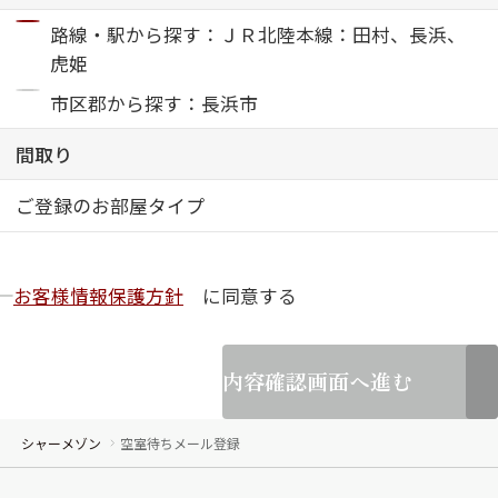
路線・駅から探す：ＪＲ北陸本線：田村、長浜、
ShaMaison STYLE
虎姫
市区郡から探す：長浜市
シャーメゾンショップを探す
間取り
らくらく内見
シャーメゾンライフサポート
自立型サービス付き・シニア向け
ご登録のお部屋タイプ
お客様情報保護方針
に同意する
お問い合わせ・よくある質問
シャーメゾンライフ CLUB
らくらくパートナー
内容確認画面へ進む
シャーメゾンライフ GUARD
らくらくプラチナ
シャーメゾン
空室待ちメール登録