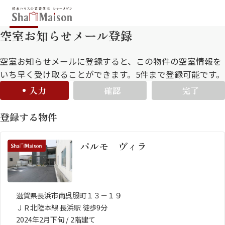
空室お知らせメール登録
保存した条件
お気に入り
新着メール設定
最近見た物件
空室お知らせメールに登録すると、この物件の空室情報を
いち早く受け取ることができます。5件まで登録可能です。
入力
確認
完了
北海道
東北
関東
登録する物件
中部
関西
中国・四国
九州
パルモ ヴィラ
市区郡・路線・駅から探す
通勤・通学時間から探す
地図から探す
滋賀県長浜市南呉服町１３－１９
ＪＲ北陸本線 長浜駅 徒歩9分
人気のカテゴリから探す
2024年2月下旬 / 2階建て