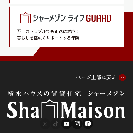
万一のトラブルでも迅速に対応！
暮らしを幅広くサポートする保険
ペ
ー
ジ
上
部
に
戻
る