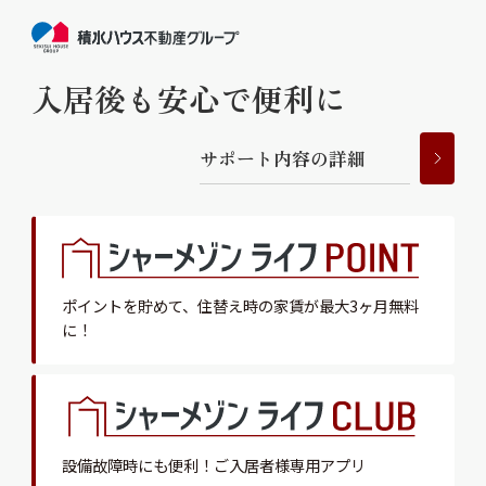
入居後も安心で便利に
サ
ポ
ー
ト
内
容
の
詳
細
ポイントを貯めて、
住替え時の家賃が最大3ヶ月無料
に！
設備故障時にも便利！
ご入居者様専用アプリ