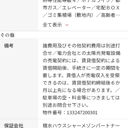
市ガス／エレベーター／宅配ＢＯＸ
／ゴミ集積場（敷地内）／高齢者対
応可／ペット相談可（犬・猫可）／
全て表示
駐輪場（屋根付き）／オートロック
その他
／防犯カメラ／４Ｋ・８Ｋ対応／シ
ャーメゾンガーデンズ／ＬＧＢＴＱ
備考
諸費用及びその他契約費用は別途打
フレンドリー／ワークスペース／角
合せ／電力会社との太陽光発電設備
部屋／アクセントクロス／ピクチャ
の売電契約には、賃貸借契約による
ーレール／スライディングスクリー
賃借開始後、手続きに一定の期間を
ン／フローリング／複層ガラス／雨
要します。賃借人が売電収入を受領
戸（シャッタータイプ）／モニタ付
できるのは、賃貸借契約締結後６か
ドアホン／全身ミラー／間接照明／
月以上先になる場合があります。／
ダウンライト／照明器具（ＬＥＤ）
駐車場の空・料金等につきましては
／インターネット無料（Ｗｉ－Ｆｉ
別途お問合せ下さい。
対応）／防犯ガラス（合せガラス）
物件番号：133247200301
／ＩＯＴ対応／給湯箇所（浴室・台
保証会社
積水ハウスシャーメゾンパートナー
所・洗面所）／エコジョーズ／給湯