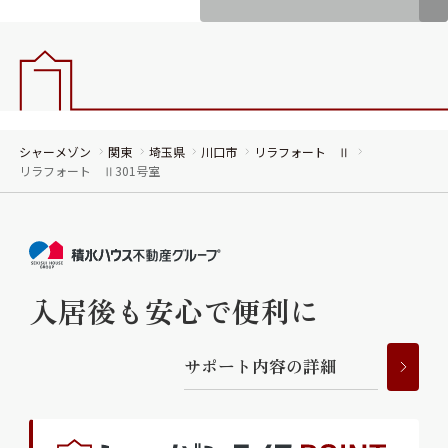
シャーメゾン
関東
埼玉県
川口市
リラフォート Ⅱ
リラフォート Ⅱ301号室
入居後も安心で便利に
サ
ポ
ー
ト
内
容
の
詳
細