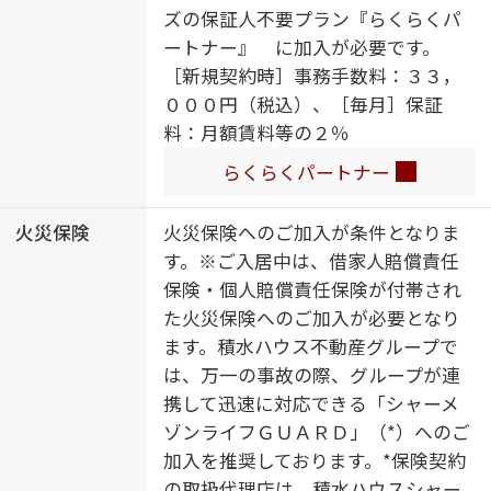
ズの保証人不要プラン『らくらくパ
器（追焚機能付）／太陽光発電／Ｚ
ートナー』 に加入が必要です。
ＥＨ（ネット・ゼロ・エネルギー・
［新規契約時］事務手数料：３３，
ハウス）／建築物省エネ性能表示制
０００円（税込）、［毎月］保証
度（ＢＥＬＳ）／浴室乾燥機（暖房
料：月額賃料等の２％
乾燥）／シャワー／ユニットバス１
３１８／浴室ＴＶ／洗濯機置場（室
らくらくパートナー
内）／洗髪洗面化粧台／室内物干し
／対面キッチン／ＩＨクッキングヒ
火災保険
火災保険へのご加入が条件となりま
ーター／２口コンロ／グリル付きコ
す。※ご入居中は、借家人賠償責任
ンロ／ラジェントヒーター／乾燥機
保険・個人賠償責任保険が付帯され
付食器洗浄機付／トイレ（洗浄機能
た火災保険へのご加入が必要となり
付便座）／バス・トイレ（セパレイ
ます。積水ハウス不動産グループで
ト）／ウォークインクローゼット／
は、万一の事故の際、グループが連
大型玄関収納／全居室エアコン付／
携して迅速に対応できる「シャーメ
バルコニー
ゾンライフＧＵＡＲＤ」（*）へのご
加入を推奨しております。*保険契約
の取扱代理店は、積水ハウスシャー