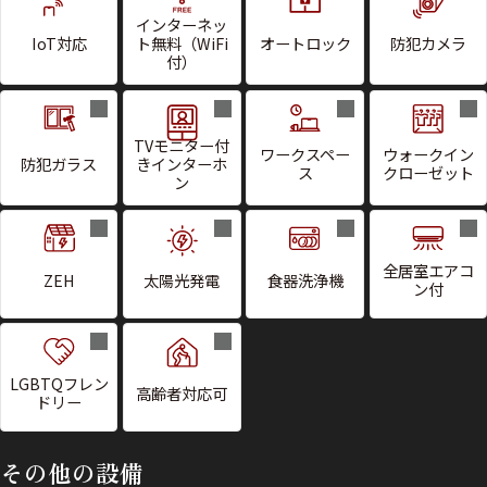
インターネッ
IoT対応
ト無料（WiFi
オートロック
防犯カメラ
付）
TVモニター付
ワークスペー
ウォークイン
防犯ガラス
きインターホ
ス
クローゼット
ン
全居室エアコ
ZEH
太陽光発電
食器洗浄機
ン付
LGBTQフレン
高齢者対応可
ドリー
その他の設備