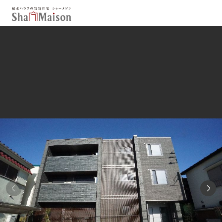
保存した条件
お気に入り
新着メール設定
最近見た物件
北海道
東北
関東
中部
関西
中国・四国
九州
市区郡・路線・駅から探す
通勤・通学時間から探す
地図から探す
人気のカテゴリから探す