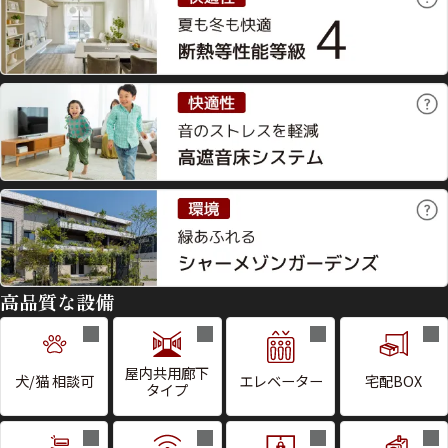
高品質な設備
屋内共用廊下
犬/猫 相談可
エレベーター
宅配BOX
タイプ