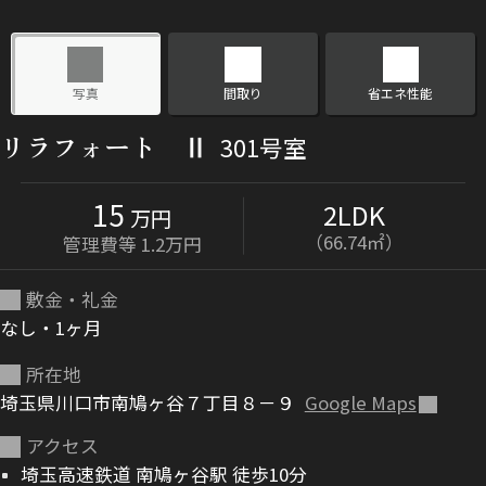
ShaMaison STYLE
写真
間取り
省エネ性能
シャーメゾンショップを探す
リラフォート Ⅱ
301号室
らくらく内見
シャーメゾンライフサポート
自立型サービス付き・シニア向け
15
2LDK
万円
（66.74㎡）
管理費等 1.2万円
敷金・礼金
お問い合わせ・よくある質問
シャーメゾンライフ CLUB
なし・1ヶ月
らくらくパートナー
シャーメゾンライフ GUARD
所在地
らくらくプラチナ
埼玉県川口市南鳩ヶ谷７丁目８－９
Google Maps
アクセス
埼玉高速鉄道 南鳩ヶ谷駅 徒歩10分