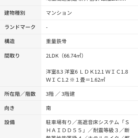
建物種別
マンション
ランドマーク
-
構造
重量鉄骨
間取り
2LDK（66.74㎡）
洋室8.3 洋室6 ＬＤＫ12.1 ＷＩＣ1.8
ＷＩＣ1.2 ※１畳＝1.62㎡
所在階／階数
3階 ／ 3階建
向き
南
設備
駐車場有り／高遮音床システム「Ｓ
ＨＡＩＤＤ５５」／耐震等級３／断
熱等性能等級４／ホテルライク／都