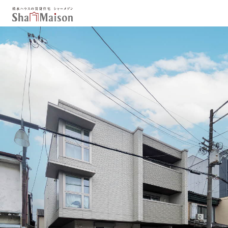
保存した条件
お気に入り
新着メール設定
最近見た物件
北海道
東北
関東
中部
関西
中国・四国
九州
市区郡・路線・駅から探す
通勤・通学時間から探す
地図から探す
人気のカテゴリから探す