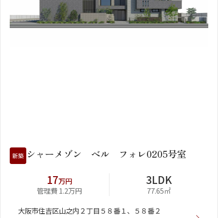
1
2
シャーメゾン ベル フォレ0205号室
新築
17
3LDK
万円
管理費 1.2万円
77.65㎡
大阪市住吉区山之内２丁目５８番１、５８番２