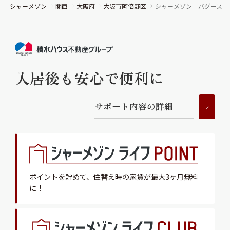
シャーメゾン
関西
大阪府
大阪市阿倍野区
シャーメゾン バグース
入居後も安心で便利に
サ
ポ
ー
ト
内
容
の
詳
細
ポイントを貯めて、
住替え時の家賃が最大3ヶ月無料
に！