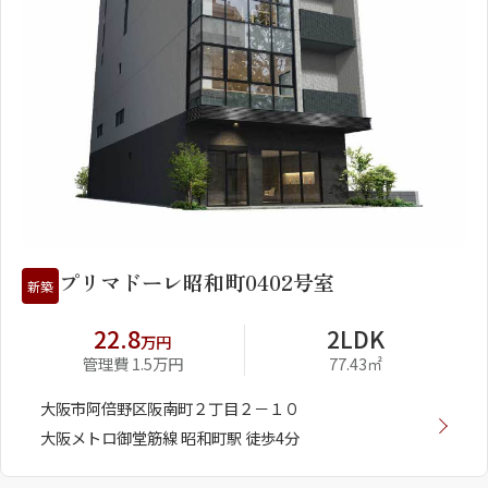
1
2
プリマドーレ昭和町0402号室
新築
22.8
2LDK
万円
管理費 1.5万円
77.43㎡
大阪市阿倍野区阪南町２丁目２－１０
大阪メトロ御堂筋線 昭和町駅 徒歩4分