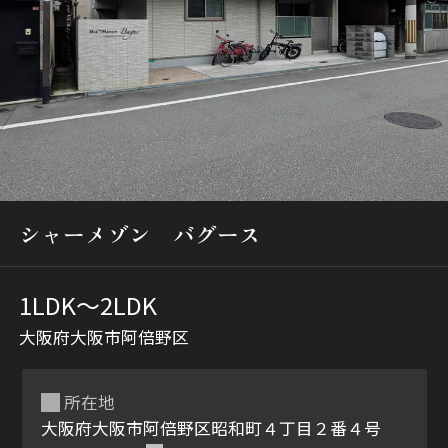
シャーメゾンとは
シャーメゾンセレクショ
ン
シャーメゾン バグース
1LDK〜2LDK
大阪府大阪市阿倍野区
ルームツアー
動画ギャラリー
所在地
大阪府大阪市阿倍野区昭和町４丁目２番４号