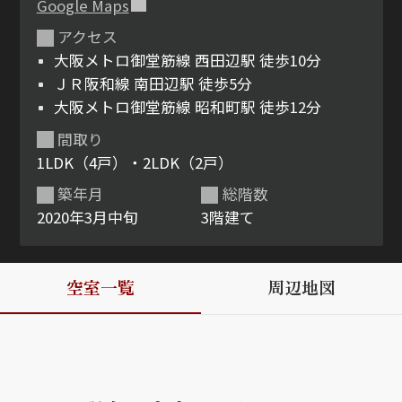
Google Maps
アクセス
ShaMaison STYLE
大阪メトロ御堂筋線 西田辺駅 徒歩10分
ＪＲ阪和線 南田辺駅 徒歩5分
シャーメゾンショップを探す
大阪メトロ御堂筋線 昭和町駅 徒歩12分
らくらく内見
間取り
シャーメゾンライフサポート
1LDK（4戸）・2LDK（2戸）
自立型サービス付き・シニア向け
築年月
総階数
2020年3月中旬
3階建て
お問い合わせ・よくある質問
シャーメゾンライフ CLUB
空室一覧
周辺地図
らくらくパートナー
シャーメゾンライフ GUARD
らくらくプラチナ