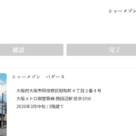
シ
ャ
ー
メ
ゾ
保存した条件
お気に入り
をいち早く受け取ることができます。5件まで登録可能
確認
完了
シャーメゾン バグース
市区郡・路線・駅から探
中部
地図から探す
大阪府大阪市阿倍野区昭和町４丁目２番４号
大阪メトロ御堂筋線 西田辺駅 徒歩10分
2020年3月中旬 / 3階建て