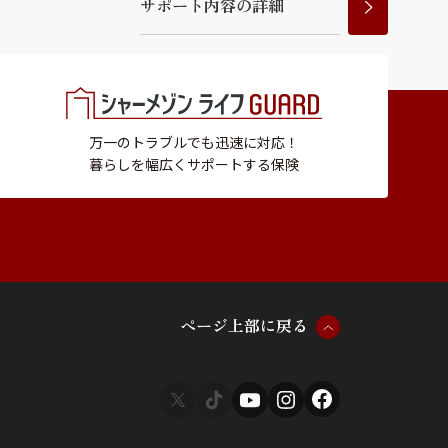
サ
ポ
ー
ト
内
容
の
詳
細
万一のトラブルでも迅速に対応！
暮らしを幅広くサポートする保険
ペ
ー
ジ
上
部
に
戻
る