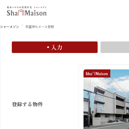
空室お知らせメール登録
空室お知らせメールに登録すると、この物件の空室情報
シャーメゾン
空室待ちメール登録
入力
北海道
東北
関東
関西
中国・四国
九州
登録する物件