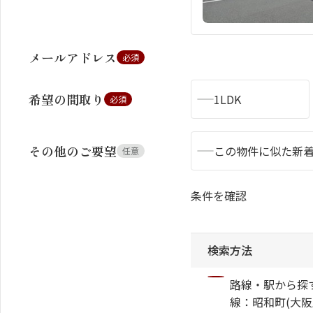
メールアドレス
必須
シャーメゾンとは
シャーメゾンセレクション
希望の間取り
1LDK
必須
その他のご要望
この物件に似た新
任意
条件を確認
動画ギャラリー
ShaMaison STYLE
検索方法
路線・駅から探
線：昭和町(大阪