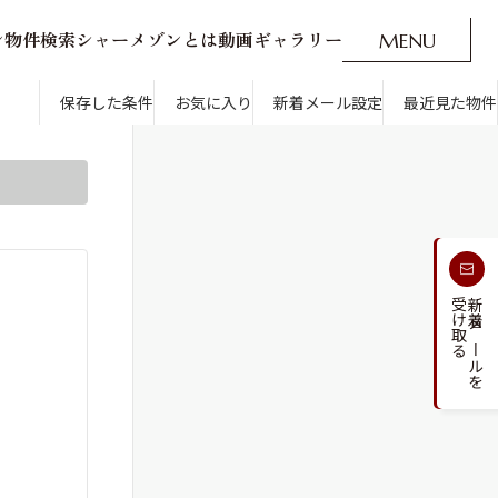
ン
物
件
検
索
シ
ャ
ー
メ
ゾ
ン
と
は
動
画
ギ
ャ
ラ
リ
ー
M
E
N
U
O
P
E
N
CLOSE
新着メール設定
最近見た物件
です。
保存した条件
お気に入り
新着メール設定
最近見た物件
す
通勤・通学時間から探す
受け取る
新着メールを
人気のカテゴリから探す