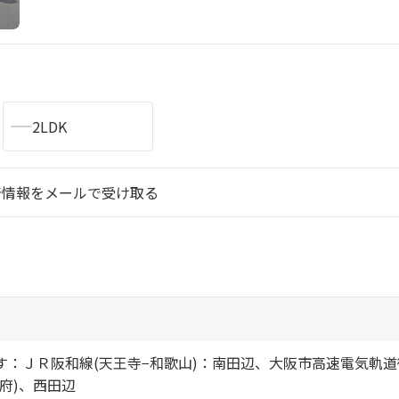
シャーメゾ
らくらく内
シャーメゾ
ルームツアー
2LDK
自立型サー
着情報をメールで受け取る
お問い合わ
シャーメゾン
らくらくパ
す：ＪＲ阪和線(天王寺−和歌山)：南田辺、大阪市高速電気軌
府)、西田辺
シャーメゾン