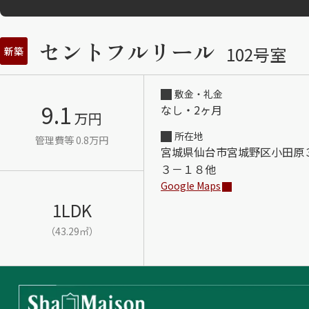
セントフルリール
102号室
新築
敷金・礼金
9.1
なし・2ヶ月
万円
所在地
管理費等 0.8万円
宮城県仙台市宮城野区小田原
３－１８他
Google Maps
1LDK
（43.29㎡）