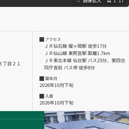
画像拡大
1
17
らくらくプ
アクセス
ＪＲ仙石線 榴ヶ岡駅 徒歩17分
ＪＲ仙山線 東照宮駅 距離1.7km
ＪＲ東北本線 仙台駅 バス25分、第四合
３丁目２１
同庁舎前 バス停 徒歩8分
築年月
2026年10月下旬
入居
2026年10月下旬