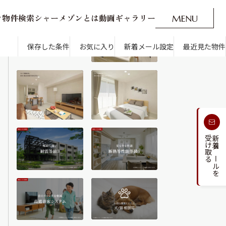
ン
物
件
検
索
シ
ャ
ー
メ
ゾ
ン
と
は
動
画
ギ
ャ
ラ
リ
ー
M
E
N
U
O
P
E
N
CLOSE
新着メール設定
最近見た物件
保存した条件
お気に入り
新着メール設定
最近見た物件
す
通勤・通学時間から探す
受け取る
新着メールを
人気のカテゴリから探す