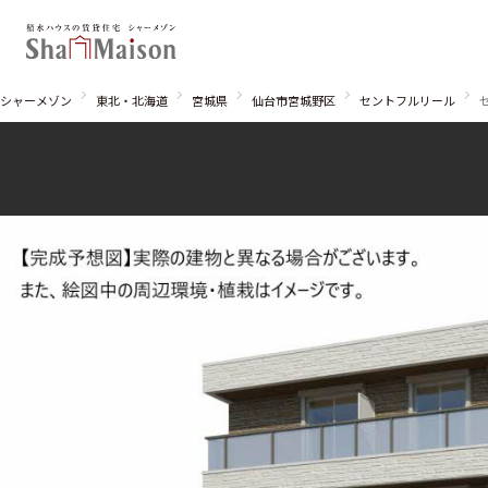
シャーメゾン
東北・北海道
宮城県
仙台市宮城野区
セントフルリール
北海道
東北
関東
関西
中国・四国
九州