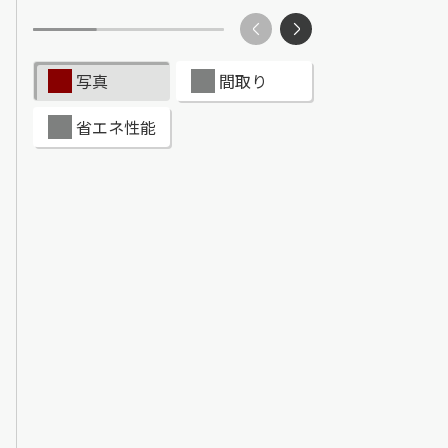
ンショップを探す
見
写真
間取り
ンライフサポート
省エネ性能
ビス付き・シニア向け
せ・よくある質問
ライフ CLUB
ートナー
ライフ GUARD