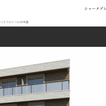
シ
ャ
ー
メ
ゾ
保存した条件
お気に入り
セントフルリール102号室
市区郡・路線・駅から探
中部
地図から探す