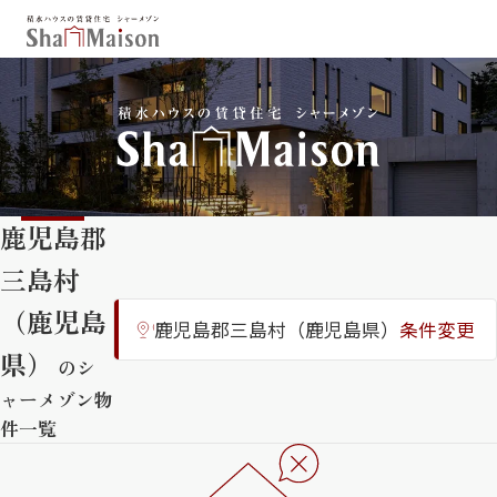
保存した条件
お気に入り
新着メール設定
最近見た物件
鹿児島郡
北海道
東北
関東
三島村
中部
関西
中国・四国
九州
（鹿児島
鹿児島郡三島村（鹿児島県）
条件変更
市区郡・路線・駅から探す
県）
のシ
通勤・通学時間から探す
ャーメゾン物
件一覧
地図から探す
人気のカテゴリから探す