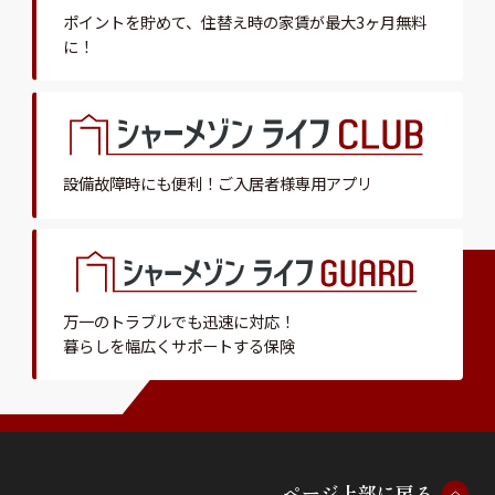
ポイントを貯めて、
住替え時の家賃が最大3ヶ月無料
に！
設備故障時にも便利！
ご入居者様専用アプリ
万一のトラブルでも迅速に対応！
暮らしを幅広くサポートする保険
ペ
ー
ジ
上
部
に
戻
る