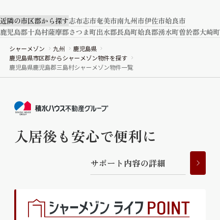
近隣の市区郡から探す
志布志市
奄美市
南九州市
伊佐市
姶良市
ShaMaison STYLE
鹿児島郡十島村
薩摩郡さつま町
出水郡長島町
姶良郡湧水町
曽於郡大崎町
シャーメゾン
九州
鹿児島県
シャーメゾンショップを探す
鹿児島県市区郡からシャーメゾン物件を探す
鹿児島県鹿児島郡三島村シャーメゾン物件一覧
らくらく内見
シャーメゾンライフサポート
自立型サービス付き・シニア向け
入居後も安心で便利に
お問い合わせ・よくある質問
シャーメゾンライフ CLUB
らくらくパートナー
サ
ポ
ー
ト
内
容
の
詳
細
シャーメゾンライフ GUARD
らくらくプラチナ