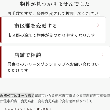
物件が見つかりませんでした
お手数ですが、条件を変更して検索してください。
市区郡を変更する
市区郡の追加で物件が見つかりやすくなります。
シャーメゾンとは
シャーメゾンセレクショ
店舗で相談
ン
最寄りのシャーメゾンショップへお問い合わせい
ただけます。
ルームツアー
動画ギャラリー
近隣の市区郡から探す
霧島市
いちき串木野市
南さつま市
志布志市
奄美市
伊佐市
姶良市
鹿児島郡三島村
鹿児島郡十島村
薩摩郡さつま町
シャーメゾン
九州
鹿児島県