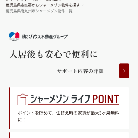
鹿児島県市区郡からシャーメゾン物件を探す
鹿児島県南九州市シャーメゾン物件一覧
ShaMaison STYLE
シャーメゾンショップを探す
らくらく内見
シャーメゾンライフサポート
入居後も安心で便利に
自立型サービス付き・シニア向け
サ
ポ
ー
ト
内
容
の
詳
細
お問い合わせ・よくある質問
シャーメゾンライフ CLUB
らくらくパートナー
シャーメゾンライフ GUARD
らくらくプラチナ
ポイントを貯めて、
住替え時の家賃が最大3ヶ月無料
に！