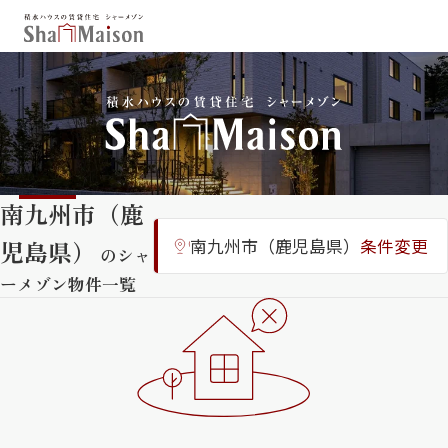
保存した条件
お気に入り
新着メール設定
最近見た物件
南九州市（鹿
北海道
東北
関東
児島県）
南九州市（鹿児島県）
条件変更
中部
関西
中国・四国
のシャ
九州
ーメゾン物件一覧
市区郡・路線・駅から探す
通勤・通学時間から探す
地図から探す
人気のカテゴリから探す