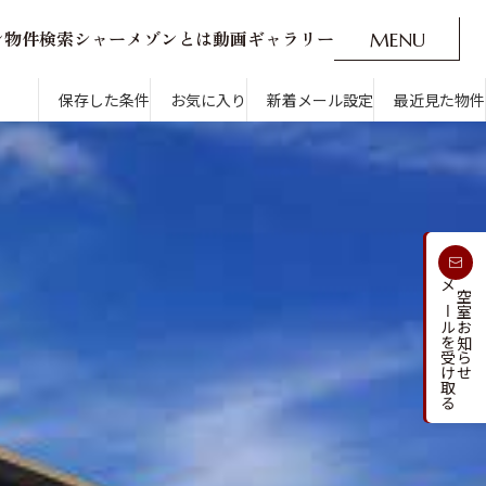
ン
物
件
検
索
シ
ャ
ー
メ
ゾ
ン
と
は
動
画
ギ
ャ
ラ
リ
ー
M
E
N
U
O
P
E
N
CLOSE
新着メール設定
最近見た物件
保存した条件
お気に入り
新着メール設定
最近見た物件
す
通勤・通学時間から探す
受け取る
メールを受け取る
新着メールを
空室お知らせ
人気のカテゴリから探す