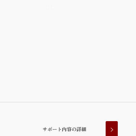
1
2
サ
ポ
ー
ト
内
容
の
詳
細