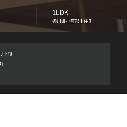
ラチナ
1LDK
香川県小豆郡土庄町
0月下旬
戸）