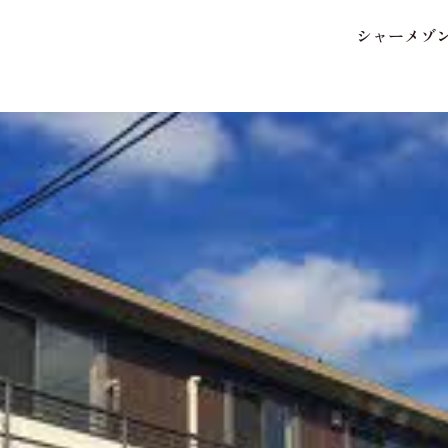
シ
ャ
ー
メ
ゾ
保存した条件
お気に入り
市区郡・路線・駅から探
中部
地図から探す