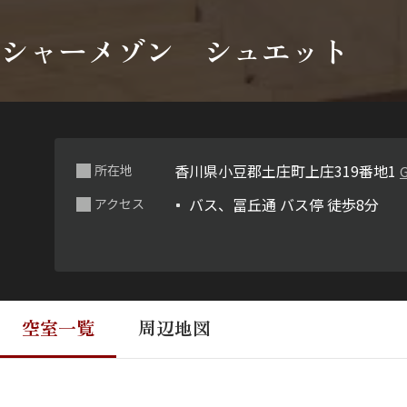
シャーメゾン シュエット
香川県小豆郡土庄町上庄319番地1
所在地
G
バス、冨丘通 バス停 徒歩8分
アクセス
空室一覧
周辺地図