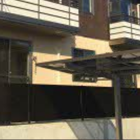
シャーメゾ
らくらく内
シャーメゾ
ルームツアー
自立型サー
お問い合わ
シャーメゾン
らくらくパ
シャーメゾン