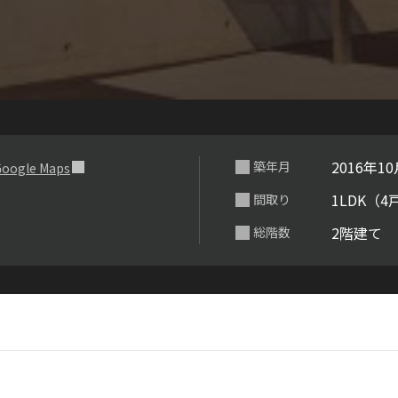
らくらくプ
2016年1
築年月
oogle Maps
1LDK（4
間取り
2階建て
総階数