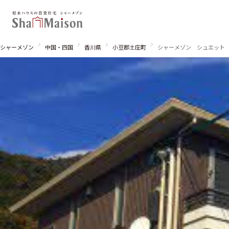
シャーメゾン
中国・四国
香川県
小豆郡土庄町
シャーメゾン シュエット
北海道
東北
関東
関西
中国・四国
九州