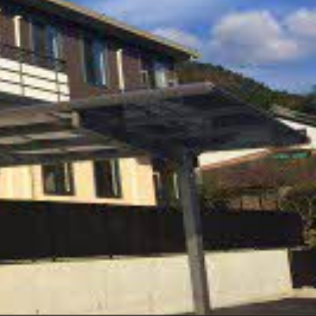
ンショップを探す
見
ンライフサポート
ビス付き・シニア向け
せ・よくある質問
ライフ CLUB
ートナー
ライフ GUARD