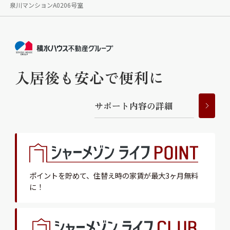
泉川マンションA0206号室
入居後も安心で便利に
サ
ポ
ー
ト
内
容
の
詳
細
ポイントを貯めて、
住替え時の家賃が最大3ヶ月無料
に！