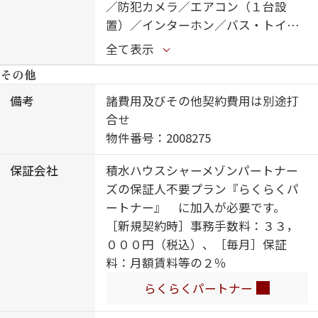
／防犯カメラ／エアコン（１台設
置）／インターホン／バス・トイレ
（セパレイト）／洗面化粧台／洗濯
全て表示
機置場（室内）／バルコニー／トイ
その他
レ（温水洗浄便座）／玄関鍵（オプ
ナス）／ＩＨクッキングヒーター／
備考
諸費用及びその他契約費用は別途打
都市ガス
合せ
物件番号：2008275
保証会社
積水ハウスシャーメゾンパートナー
ズの保証人不要プラン『らくらくパ
ートナー』 に加入が必要です。
［新規契約時］事務手数料：３３，
０００円（税込）、［毎月］保証
料：月額賃料等の２％
らくらくパートナー