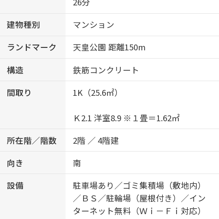
26分
建物種別
マンション
ランドマーク
天皇公園 距離150m
構造
鉄筋コンクリート
間取り
1K（25.6㎡）
Ｋ2.1 洋室8.9 ※１畳＝1.62㎡
所在階／階数
2階 ／ 4階建
向き
南
設備
駐車場あり／ゴミ集積場（敷地内）
／ＢＳ／駐輪場（屋根付き）／イン
ターネット無料（Ｗｉ－Ｆｉ対応）