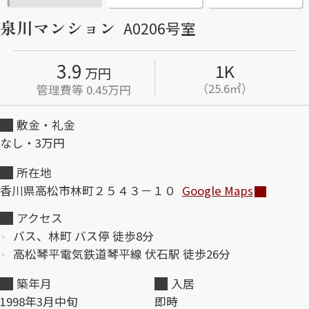
泉川マンション
A0206号室
ShaMaison STYLE
3.9
1K
万円
シャーメゾンショップを探す
（25.6㎡）
管理費等 0.45万円
らくらく内見
シャーメゾンライフサポート
敷金・礼金
自立型サービス付き・シニア向け
なし・3万円
所在地
香川県高松市林町２５４３－１０
Google Maps
お問い合わせ・よくある質問
シャーメゾンライフ CLUB
アクセス
らくらくパートナー
バス、林町 バス停 徒歩8分
シャーメゾンライフ GUARD
らくらくプラチナ
高松琴平電気鉄道琴平線 伏石駅 徒歩26分
築年月
入居
1998年3月中旬
即時