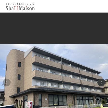
保存した条件
お気に入り
新着メール設定
最近見た物件
北海道
東北
関東
中部
関西
中国・四国
九州
市区郡・路線・駅から探す
通勤・通学時間から探す
地図から探す
人気のカテゴリから探す