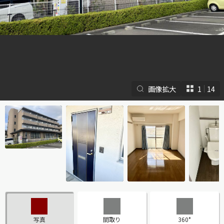
画像拡大
1
14
シャーメゾンとは
シャーメゾンセレクショ
ン
ルームツアー
動画ギャラリー
写真
間取り
360°