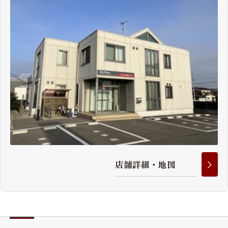
店
舗
詳
細
・
地
図