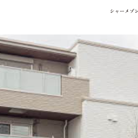
シ
ャ
ー
メ
ゾ
保存した条件
お気に入り
市区郡・路線・駅から探
中部
地図から探す