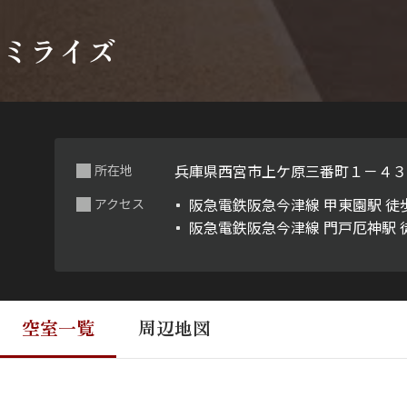
ミライズ
兵庫県西宮市上ケ原三番町１－４
所在地
阪急電鉄阪急今津線 甲東園駅 徒歩
アクセス
阪急電鉄阪急今津線 門戸厄神駅 
空室一覧
周辺地図