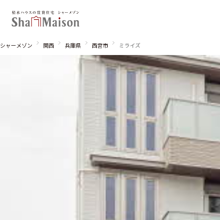
シャーメゾン
関西
兵庫県
西宮市
ミライズ
北海道
東北
関東
関西
中国・四国
九州