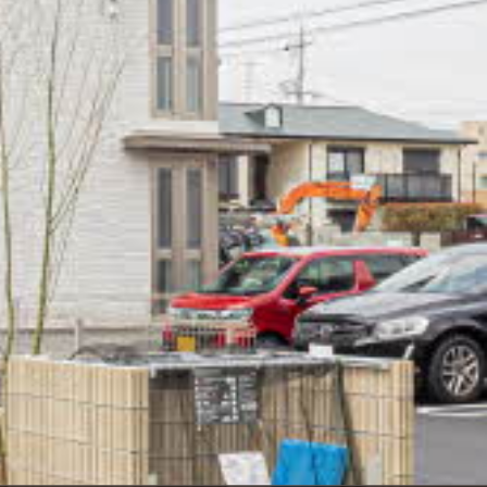
ンショップを探す
見
ンライフサポート
ビス付き・シニア向け
せ・よくある質問
ライフ CLUB
ートナー
ライフ GUARD