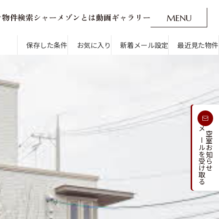
ン
物
件
検
索
シ
ャ
ー
メ
ゾ
ン
と
は
動
画
ギ
ャ
ラ
リ
ー
M
E
N
U
O
P
E
N
CLOSE
新着メール設定
最近見た物件
保存した条件
お気に入り
新着メール設定
最近見た物件
す
通勤・通学時間から探す
受け取る
メールを受け取る
新着メールを
空室お知らせ
人気のカテゴリから探す