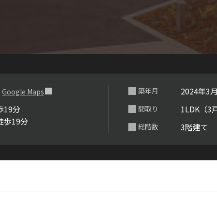
らくらくプ
３
2024年3
築年月
Google Maps
19分
1LDK（3
間取り
徒歩19分
3階建て
総階数