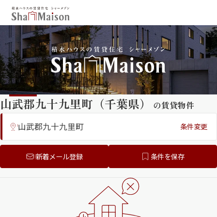
保存した条件
お気に入り
新着メール設定
最近見た物件
山武郡九十九里町（千葉県）
の賃貸物件
北海道
東北
関東
中部
関西
中国・四国
山武郡九十九里町
条件変更
九州
市区郡・路線・駅から探す
新着メール登録
条件を保存
通勤・通学時間から探す
シャーメゾンプレミア （フラッグシ
地図から探す
ップモデル）
人気のカテゴリから探す