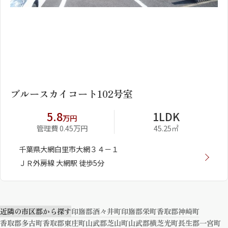
1
2
ブルースカイコート102号室
5.8
1LDK
万円
管理費 0.45万円
45.25㎡
千葉県大網白里市大網３４－１
ＪＲ外房線 大網駅 徒歩5分
近隣の市区郡から探す
印旛郡酒々井町
印旛郡栄町
香取郡神崎町
香取郡多古町
香取郡東庄町
山武郡芝山町
山武郡横芝光町
長生郡一宮町