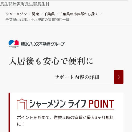
長生郡睦沢町
長生郡長生村
シャーメゾン
関東
千葉県
千葉県の市区郡から探す
千葉県山武郡九十九里町の賃貸物件一覧
入居後も安心で便利に
サ
ポ
ー
ト
内
容
の
詳
細
ポイントを貯めて、
住替え時の家賃が最大3ヶ月無料
に！