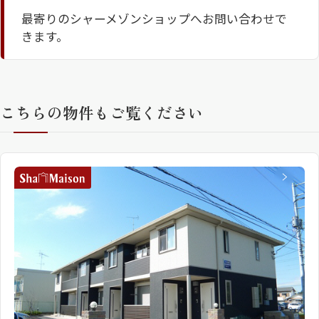
最寄りのシャーメゾンショップへお問い合わせで
ShaMaison STYLE
きます。
シャーメゾンショップを探す
らくらく内見
こちらの物件もご覧ください
シャーメゾンライフサポート
自立型サービス付き・シニア向け
お問い合わせ・よくある質問
シャーメゾンライフ CLUB
らくらくパートナー
シャーメゾンライフ GUARD
らくらくプラチナ