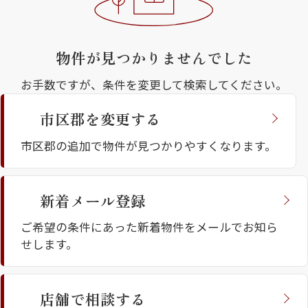
住まいの価値が、多様化している今の時代。目
指したのは、本当の意味での豊かな暮らしです。
物件が見つかりませんでした
街並みに溶け込む優美な造形、誰もが心地よく
お手数ですが、条件を変更して検索してください。
過ごせる共有空間、多様なライフスタイルに応
える居室、確かな構造と最先端のサービス。上
市区郡を変更する
質を知り、理想の暮らしを追求する、アナタの
シャーメゾンとは
シャーメゾンセレクショ
市区郡の追加で物件が見つかりやすくなります。
ための賃貸住宅。それが、フラッグシップモデ
ン
ル、シャーメゾンプレミアです。
新着メール登録
ご希望の条件にあった新着物件をメールでお知ら
せします。
ルームツアー
動画ギャラリー
店舗で相談する