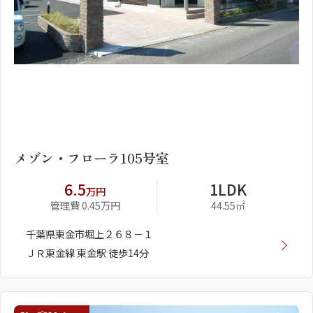
1
2
メゾン・フローラ105号室
6.5
1LDK
万円
管理費 0.45万円
44.55㎡
千葉県東金市堀上２６８－１
ＪＲ東金線 東金駅 徒歩14分