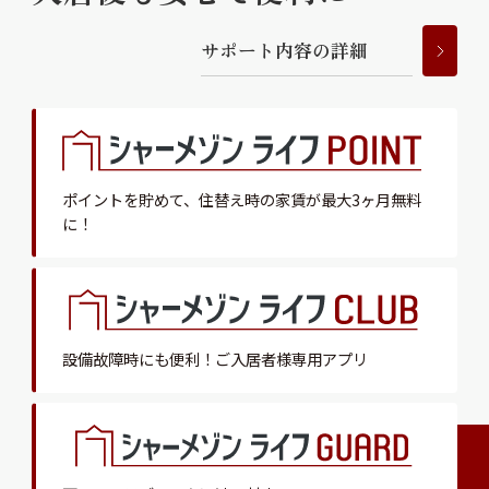
サ
ポ
ー
ト
内
容
の
詳
細
ポイントを貯めて、
住替え時の家賃が最大3ヶ月無料
に！
設備故障時にも便利！
ご入居者様専用アプリ