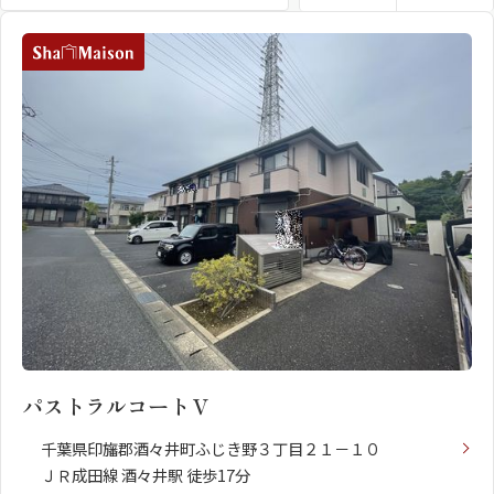
住まいの価値が、多様化している今の時代。目
指したのは、本当の意味での豊かな暮らしです。
街並みに溶け込む優美な造形、誰もが心地よく
過ごせる共有空間、多様なライフスタイルに応
える居室、確かな構造と最先端のサービス。上
質を知り、理想の暮らしを追求する、アナタの
シャーメゾンとは
シャーメゾンセレクショ
ための賃貸住宅。それが、フラッグシップモデ
ン
ル、シャーメゾンプレミアです。
ルームツアー
動画ギャラリー
パストラルコートＶ
千葉県印旛郡酒々井町ふじき野３丁目２１－１０
ＪＲ成田線 酒々井駅 徒歩17分