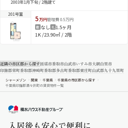
2003年1月下旬 / 2階建て
ShaMaison STYLE
201号室
5
万円
管理費 0.5万円
なし
1.5ヶ月
敷
礼
シャーメゾンショップを探す
1K
23.90㎡ / 2階
らくらく内見
シャーメゾンライフサポート
自立型サービス付き・シニア向け
近隣の市区郡から探す
匝瑳市
香取市
山武市
いすみ市
大網白里市
印旛郡栄町
香取郡神崎町
香取郡多古町
香取郡東庄町
山武郡九十九里町
お問い合わせ・よくある質問
シャーメゾン
関東
千葉県
千葉県の市区郡から探す
シャーメゾンライフ CLUB
千葉県印旛郡酒々井町の賃貸物件一覧
らくらくパートナー
シャーメゾンライフ GUARD
らくらくプラチナ
入居後も安心で便利に