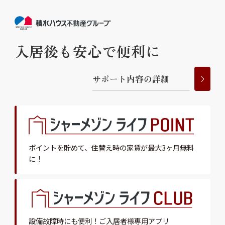
入居後も安心で便利に
サ
ポ
ー
ト
内
容
の
詳
細
ポイントを貯めて、
住替え時の家賃が最大3ヶ月無料
に！
設備故障時にも便利！
ご入居者様専用アプリ