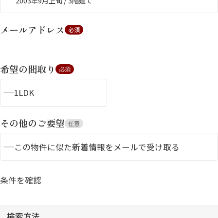
2003年9月上旬 / 3階建て
メールアドレス
必須
希望の間取り
必須
1LDK
シャーメゾンとは
シャーメゾンセレクショ
ン
その他のご要望
任意
この物件に似た新着情報をメールで受け取る
ルームツアー
動画ギャラリー
条件を確認
検索方法