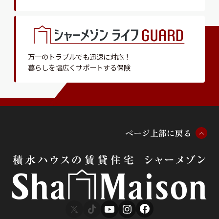
万一のトラブルでも迅速に対応！
暮らしを幅広くサポートする保険
ペ
ー
ジ
上
部
に
戻
る