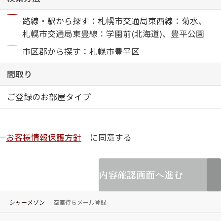
路線・駅から探す：札幌市交通局東西線：菊水、
ShaMaison STYLE
札幌市交通局東豊線：学園前(北海道)、豊平公園
市区郡から探す：札幌市豊平区
シャーメゾンショップを探す
らくらく内見
間取り
シャーメゾンライフサポート
自立型サービス付き・シニア向け
ご登録のお部屋タイプ
お客様情報保護方針
に同意する
お問い合わせ・よくある質問
シャーメゾンライフ CLUB
らくらくパートナー
シャーメゾンライフ GUARD
内容確認画面へ進む
らくらくプラチナ
シャーメゾン
空室待ちメール登録