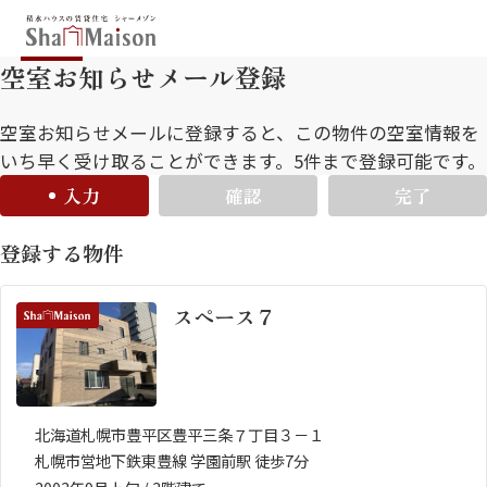
空室お知らせメール登録
保存した条件
お気に入り
新着メール設定
最近見た物件
空室お知らせメールに登録すると、この物件の空室情報を
いち早く受け取ることができます。5件まで登録可能です。
入力
確認
完了
北海道
東北
関東
登録する物件
中部
関西
中国・四国
九州
スペース７
市区郡・路線・駅から探す
通勤・通学時間から探す
地図から探す
北海道札幌市豊平区豊平三条７丁目３－１
札幌市営地下鉄東豊線 学園前駅 徒歩7分
人気のカテゴリから探す