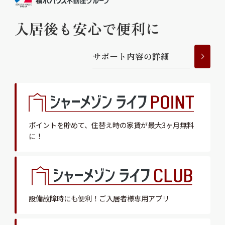
入居後も安心で便利に
サ
ポ
ー
ト
内
容
の
詳
細
ポイントを貯めて、
住替え時の家賃が最大3ヶ月無料
に！
設備故障時にも便利！
ご入居者様専用アプリ