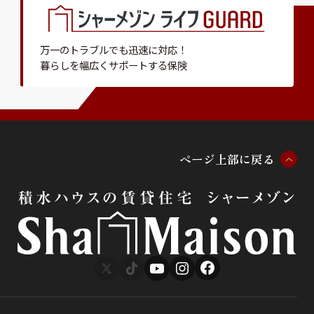
万一のトラブルでも迅速に対応！
暮らしを幅広くサポートする保険
ペ
ー
ジ
上
部
に
戻
る