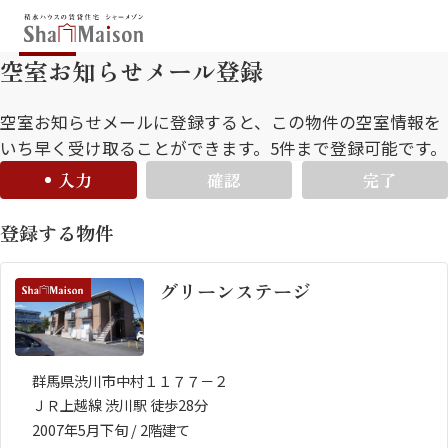
空室お知らせメール登録
保存した条件
お気に入り
新着メール設定
最近見た物件
空室お知らせメールに登録すると、この物件の空室情報を
いち早く受け取ることができます。5件まで登録可能です。
入力
確認
完了
北海道
東北
関東
登録する物件
中部
関西
中国・四国
九州
グリーンステージ
市区郡・路線・駅から探す
通勤・通学時間から探す
群馬県渋川市中村１１７７－２
地図から探す
ＪＲ上越線 渋川駅 徒歩28分
人気のカテゴリから探す
2007年5月下旬 / 2階建て