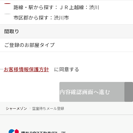
路線・駅から探す：ＪＲ上越線：渋川
ShaMaison STYLE
市区郡から探す：渋川市
間取り
シャーメゾンショップを探す
らくらく内見
ご登録のお部屋タイプ
シャーメゾンライフサポート
自立型サービス付き・シニア向け
お客様情報保護方針
に同意する
お問い合わせ・よくある質問
シャーメゾンライフ CLUB
内容確認画面へ進む
らくらくパートナー
シャーメゾンライフ GUARD
らくらくプラチナ
シャーメゾン
空室待ちメール登録