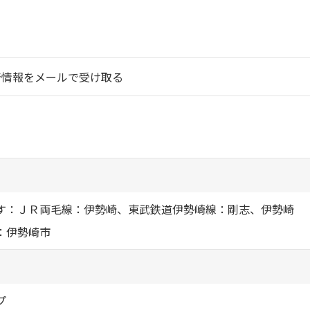
シャーメゾ
らくらく内
シャーメゾ
着情報をメールで受け取る
ルームツアー
自立型サー
お問い合わ
す：ＪＲ両毛線：伊勢崎、東武鉄道伊勢崎線：剛志、伊勢崎
：伊勢崎市
シャーメゾン
らくらくパ
シャーメゾン
プ