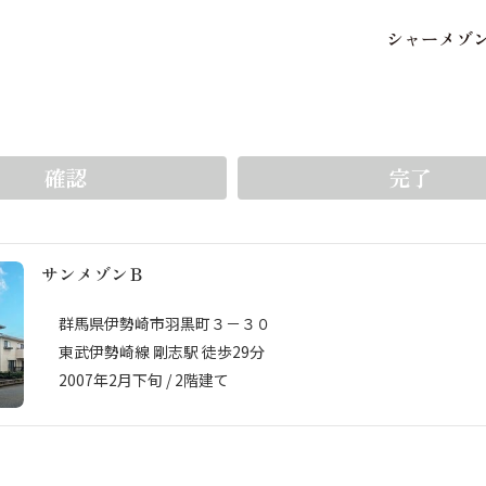
シ
ャ
ー
メ
ゾ
保存した条件
お気に入り
をいち早く受け取ることができます。5件まで登録可能
確認
完了
サンメゾンＢ
市区郡・路線・駅から探
中部
地図から探す
群馬県伊勢崎市羽黒町３－３０
東武伊勢崎線 剛志駅 徒歩29分
2007年2月下旬 / 2階建て