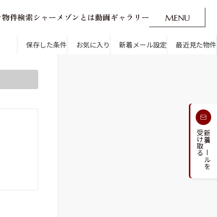
ン
物
件
検
索
シ
ャ
ー
メ
ゾ
ン
と
は
動
画
ギ
ャ
ラ
リ
ー
M
E
N
U
O
P
E
N
CLOSE
新着メール設定
最近見た物件
です。
保存した条件
お気に入り
新着メール設定
最近見た物件
す
通勤・通学時間から探す
受け取る
新着メールを
人気のカテゴリから探す