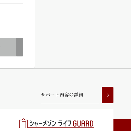
ラチナ
む
サ
ポ
ー
ト
内
容
の
詳
細