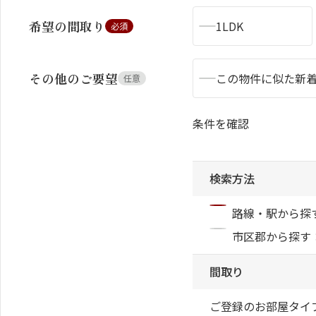
希望の間取り
1LDK
必須
その他のご要望
この物件に似た新
任意
シャーメゾンとは
シャーメゾンセレクション
条件を確認
検索方法
動画ギャラリー
ShaMaison STYLE
路線・駅から探
市区郡から探す
間取り
ご登録のお部屋タイ