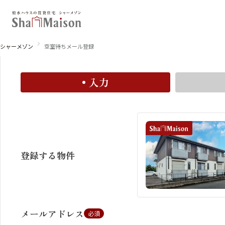
空室お知らせメール登録
空室お知らせメールに登録すると、この物件の空室情報
シャーメゾン
空室待ちメール登録
入力
北海道
東北
関東
関西
中国・四国
九州
登録する物件
メールアドレス
必須