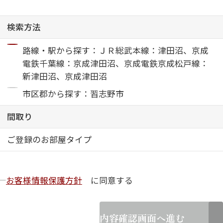
ShaMaison STYLE
検索方法
路線・駅から探す：ＪＲ総武本線：津田沼、京成
シャーメゾンショップを探す
電鉄千葉線：京成津田沼、京成電鉄京成松戸線：
らくらく内見
新津田沼、京成津田沼
シャーメゾンライフサポート
自立型サービス付き・シニア向け
市区郡から探す：習志野市
間取り
お問い合わせ・よくある質問
ご登録のお部屋タイプ
シャーメゾンライフ CLUB
らくらくパートナー
シャーメゾンライフ GUARD
お客様情報保護方針
に同意する
らくらくプラチナ
内容確認画面へ進む