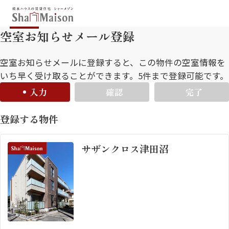
空室お知らせメール登録
保存した条件
お気に入り
新着メール設定
最近見た物件
空室お知らせメールに登録すると、この物件の空室情報を
いち早く受け取ることができます。5件まで登録可能です。
入力
確認
完了
北海道
東北
関東
登録する物件
中部
関西
中国・四国
九州
サザンクロス津田沼
市区郡・路線・駅から探す
通勤・通学時間から探す
地図から探す
人気のカテゴリから探す