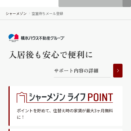
シャーメゾン
空室待ちメール登録
入居後も安心で便利に
サ
ポ
ー
ト
内
容
の
詳
細
ポイントを貯めて、
住替え時の家賃が最大3ヶ月無料
に！