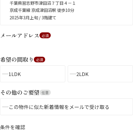
千葉県習志野市津田沼７丁目４－１
京成千葉線 京成津田沼駅 徒歩10分
2025年3月上旬 / 3階建て
メールアドレス
必須
希望の間取り
必須
シャーメゾンとは
シャーメゾンセレクショ
ン
1LDK
2LDK
その他のご要望
任意
この物件に似た新着情報をメールで受け取る
ルームツアー
動画ギャラリー
条件を確認