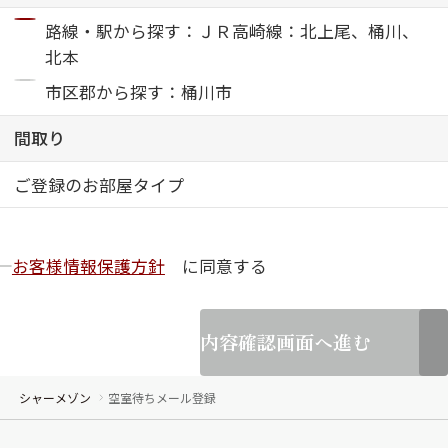
路線・駅から探す：ＪＲ高崎線：北上尾、桶川、
ShaMaison STYLE
北本
市区郡から探す：桶川市
シャーメゾンショップを探す
間取り
らくらく内見
シャーメゾンライフサポート
自立型サービス付き・シニア向け
ご登録のお部屋タイプ
お客様情報保護方針
に同意する
お問い合わせ・よくある質問
シャーメゾンライフ CLUB
らくらくパートナー
内容確認画面へ進む
シャーメゾンライフ GUARD
らくらくプラチナ
シャーメゾン
空室待ちメール登録