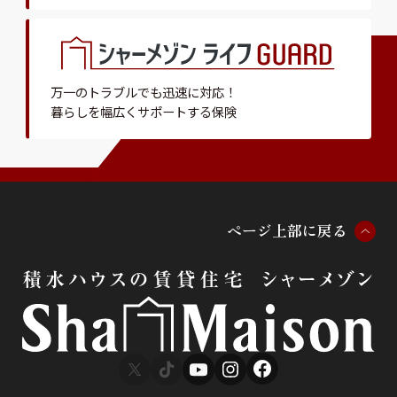
万一のトラブルでも迅速に対応！
暮らしを幅広くサポートする保険
ペ
ー
ジ
上
部
に
戻
る