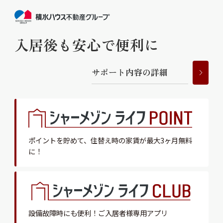
入居後も安心で便利に
サ
ポ
ー
ト
内
容
の
詳
細
ポイントを貯めて、
住替え時の家賃が最大3ヶ月無料
に！
設備故障時にも便利！
ご入居者様専用アプリ