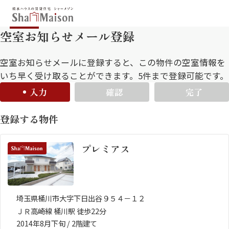
空室お知らせメール登録
保存した条件
お気に入り
新着メール設定
最近見た物件
空室お知らせメールに登録すると、この物件の空室情報を
いち早く受け取ることができます。5件まで登録可能です。
入力
確認
完了
北海道
東北
関東
登録する物件
中部
関西
中国・四国
九州
プレミアス
市区郡・路線・駅から探す
通勤・通学時間から探す
地図から探す
埼玉県桶川市大字下日出谷９５４－１２
ＪＲ高崎線 桶川駅 徒歩22分
人気のカテゴリから探す
2014年8月下旬 / 2階建て