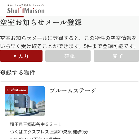
空室お知らせメール登録
保存した条件
お気に入り
新着メール設定
最近見た物件
空室お知らせメールに登録すると、この物件の空室情報を
いち早く受け取ることができます。5件まで登録可能です。
入力
確認
完了
北海道
東北
関東
登録する物件
中部
関西
中国・四国
九州
ブルームステージ
市区郡・路線・駅から探す
通勤・通学時間から探す
地図から探す
埼玉県三郷市谷中６３－１
つくばエクスプレス 三郷中央駅 徒歩9分
人気のカテゴリから探す