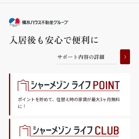
入居後も安心で便利に
サ
ポ
ー
ト
内
容
の
詳
細
ポイントを貯めて、
住替え時の家賃が最大3ヶ月無料
に！