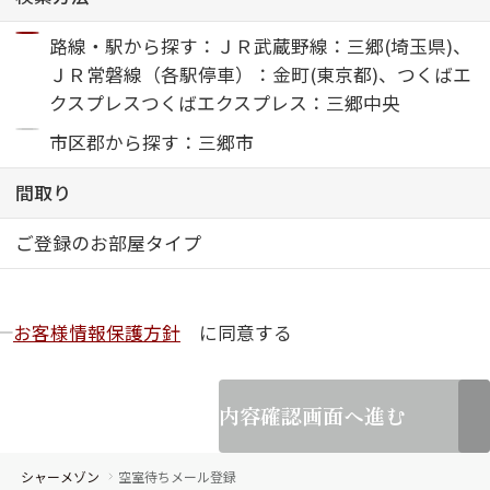
路線・駅から探す：ＪＲ武蔵野線：三郷(埼玉県)、
ShaMaison STYLE
ＪＲ常磐線（各駅停車）：金町(東京都)、つくばエ
クスプレスつくばエクスプレス：三郷中央
シャーメゾンショップを探す
市区郡から探す：三郷市
らくらく内見
シャーメゾンライフサポート
間取り
自立型サービス付き・シニア向け
ご登録のお部屋タイプ
お問い合わせ・よくある質問
シャーメゾンライフ CLUB
お客様情報保護方針
に同意する
らくらくパートナー
シャーメゾンライフ GUARD
らくらくプラチナ
内容確認画面へ進む
シャーメゾン
空室待ちメール登録