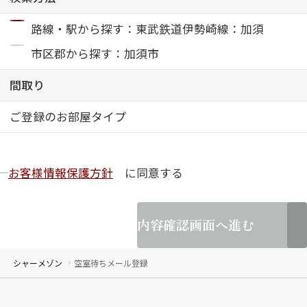
路線・駅から探す：東武鉄道伊勢崎線：加須
ShaMaison STYLE
市区郡から探す：加須市
シャーメゾンショップを探す
間取り
らくらく内見
シャーメゾンライフサポート
ご登録のお部屋タイプ
自立型サービス付き・シニア向け
お客様情報保護方針
に同意する
お問い合わせ・よくある質問
シャーメゾンライフ CLUB
らくらくパートナー
内容確認画面へ進む
シャーメゾンライフ GUARD
らくらくプラチナ
シャーメゾン
空室待ちメール登録