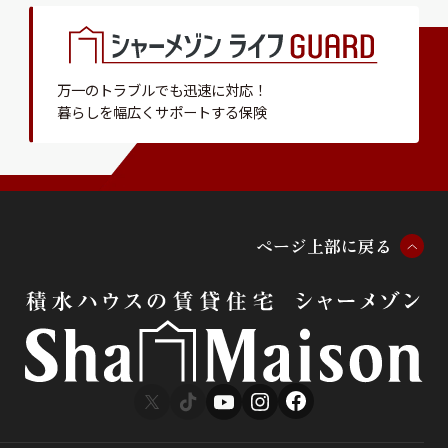
万一のトラブルでも迅速に対応！
暮らしを幅広くサポートする保険
ペ
ー
ジ
上
部
に
戻
る