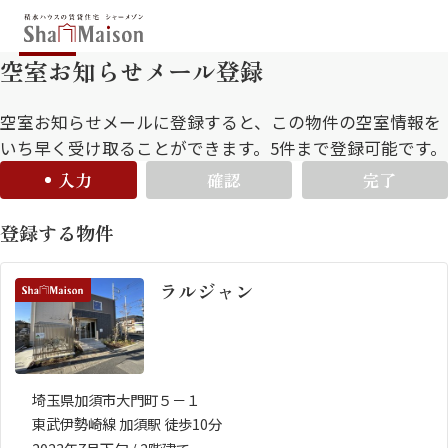
空室お知らせメール登録
保存した条件
お気に入り
新着メール設定
最近見た物件
空室お知らせメールに登録すると、この物件の空室情報を
いち早く受け取ることができます。5件まで登録可能です。
入力
確認
完了
北海道
東北
関東
登録する物件
中部
関西
中国・四国
九州
ラルジャン
市区郡・路線・駅から探す
通勤・通学時間から探す
地図から探す
埼玉県加須市大門町５－１
東武伊勢崎線 加須駅 徒歩10分
人気のカテゴリから探す