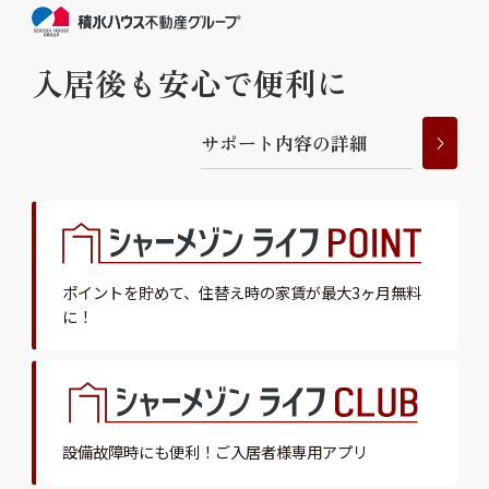
入居後も安心で便利に
サ
ポ
ー
ト
内
容
の
詳
細
ポイントを貯めて、
住替え時の家賃が最大3ヶ月無料
に！
設備故障時にも便利！
ご入居者様専用アプリ