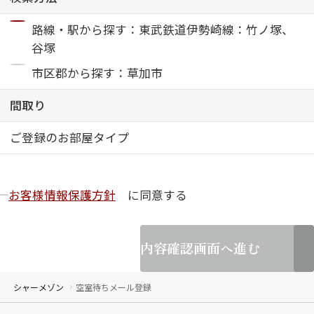
路線・駅から探す：東武鉄道伊勢崎線：竹ノ塚、
ShaMaison STYLE
谷塚
市区郡から探す：草加市
シャーメゾンショップを探す
らくらく内見
間取り
シャーメゾンライフサポート
自立型サービス付き・シニア向け
ご登録のお部屋タイプ
お客様情報保護方針
に同意する
お問い合わせ・よくある質問
シャーメゾンライフ CLUB
らくらくパートナー
シャーメゾンライフ GUARD
内容確認画面へ進む
らくらくプラチナ
シャーメゾン
空室待ちメール登録