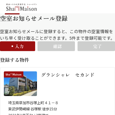
空室お知らせメール登録
保存した条件
お気に入り
新着メール設定
最近見た物件
空室お知らせメールに登録すると、この物件の空室情報を
いち早く受け取ることができます。5件まで登録可能です。
入力
確認
完了
北海道
東北
関東
登録する物件
中部
関西
中国・四国
九州
グランシャレ セカンド
市区郡・路線・駅から探す
通勤・通学時間から探す
地図から探す
埼玉県草加市谷塚上町４１－８
東武伊勢崎線 谷塚駅 徒歩15分
人気のカテゴリから探す