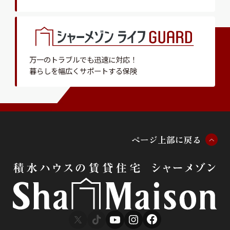
万一のトラブルでも迅速に対応！
暮らしを幅広くサポートする保険
ペ
ー
ジ
上
部
に
戻
る