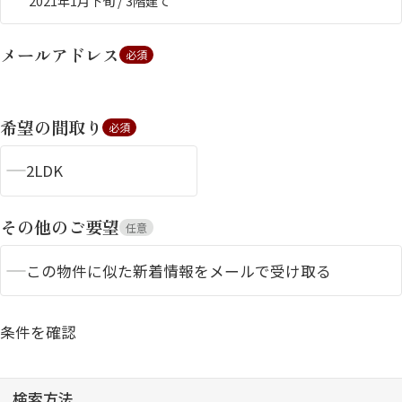
2021年1月下旬 / 3階建て
メールアドレス
必須
希望の間取り
必須
2LDK
シャーメゾンとは
シャーメゾンセレクショ
ン
その他のご要望
任意
この物件に似た新着情報をメールで受け取る
ルームツアー
動画ギャラリー
条件を確認
検索方法