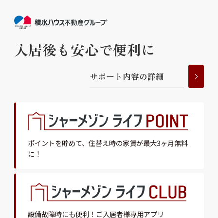
入居後も安心で便利に
サ
ポ
ー
ト
内
容
の
詳
細
ポイントを貯めて、
住替え時の家賃が最大3ヶ月無料
に！
設備故障時にも便利！
ご入居者様専用アプリ