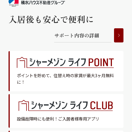
入居後も安心で便利に
サ
ポ
ー
ト
内
容
の
詳
細
ポイントを貯めて、
住替え時の家賃が最大3ヶ月無料
に！
設備故障時にも便利！
ご入居者様専用アプリ