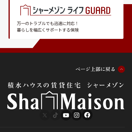
万一のトラブルでも迅速に対応！
暮らしを幅広くサポートする保険
ペ
ー
ジ
上
部
に
戻
る