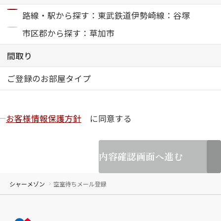
路線・駅から探す：東武鉄道伊勢崎線：谷塚
ShaMaison STYLE
市区郡から探す：草加市
間取り
シャーメゾンショップを探す
らくらく内見
ご登録のお部屋タイプ
シャーメゾンライフサポート
自立型サービス付き・シニア向け
お客様情報保護方針
に同意する
お問い合わせ・よくある質問
シャーメゾンライフ CLUB
内容確認画面へ進む
らくらくパートナー
シャーメゾンライフ GUARD
らくらくプラチナ
シャーメゾン
空室待ちメール登録