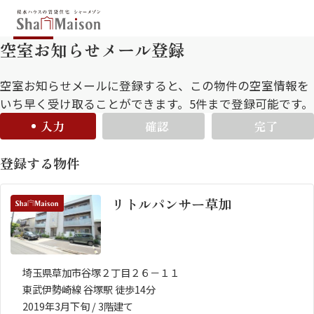
空室お知らせメール登録
保存した条件
お気に入り
新着メール設定
最近見た物件
空室お知らせメールに登録すると、この物件の空室情報を
いち早く受け取ることができます。5件まで登録可能です。
入力
確認
完了
北海道
東北
関東
登録する物件
中部
関西
中国・四国
九州
リトルパンサー草加
市区郡・路線・駅から探す
通勤・通学時間から探す
地図から探す
埼玉県草加市谷塚２丁目２６－１１
東武伊勢崎線 谷塚駅 徒歩14分
人気のカテゴリから探す
2019年3月下旬 / 3階建て