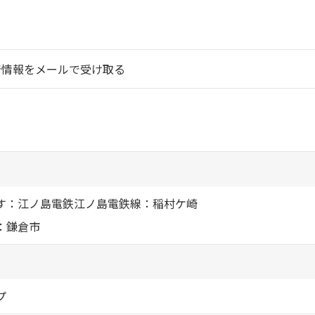
シャーメゾ
らくらく内
着情報をメールで受け取る
シャーメゾ
ルームツアー
自立型サー
す：江ノ島電鉄江ノ島電鉄線：稲村ケ崎
お問い合わ
：鎌倉市
シャーメゾン
らくらくパ
プ
シャーメゾン