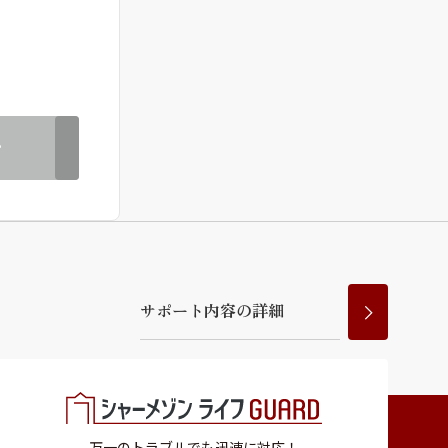
ラチナ
む
サ
ポ
ー
ト
内
容
の
詳
細
万一のトラブルでも迅速に対応！