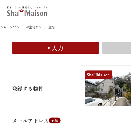
空室お知らせメール登録
空室お知らせメールに登録すると、この物件の空室情報
シャーメゾン
空室待ちメール登録
入力
北海道
東北
関東
関西
中国・四国
九州
登録する物件
メールアドレス
必須