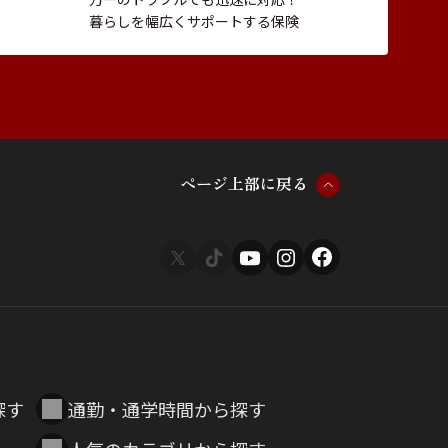
暮らしを幅広くサポートする保険
ペ
ー
ジ
上
部
に
戻
る
探す
通勤・通学時間から探す