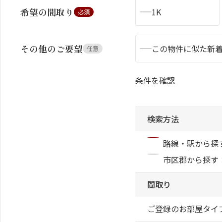
希望の間取り
1K
必須
その他のご要望
この物件に似た新
任意
シャーメゾンとは
シャーメゾンセレクション
条件を確認
検索方法
路線・駅から探
動画ギャラリー
ShaMaison STYLE
市区郡から探す
間取り
ご登録のお部屋タイ