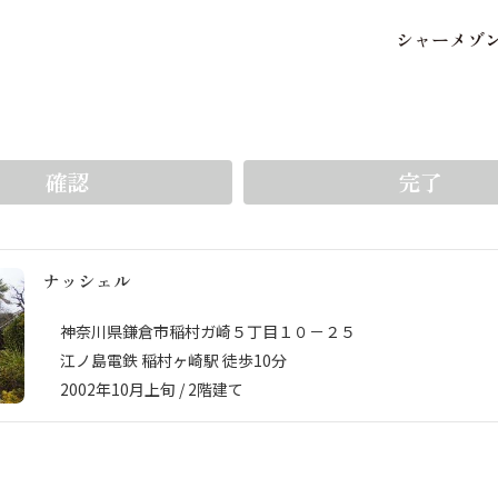
シ
ャ
ー
メ
ゾ
保存した条件
お気に入り
をいち早く受け取ることができます。5件まで登録可能
確認
完了
ナッシェル
市区郡・路線・駅から探
中部
地図から探す
神奈川県鎌倉市稲村ガ崎５丁目１０－２５
江ノ島電鉄 稲村ヶ崎駅 徒歩10分
2002年10月上旬 / 2階建て