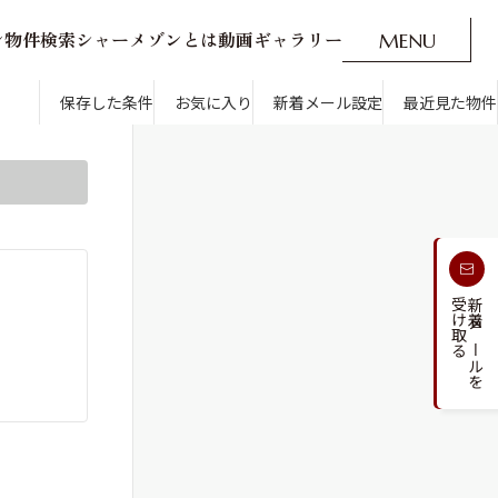
ン
物
件
検
索
シ
ャ
ー
メ
ゾ
ン
と
は
動
画
ギ
ャ
ラ
リ
ー
M
E
N
U
O
P
E
N
CLOSE
新着メール設定
最近見た物件
です。
保存した条件
お気に入り
新着メール設定
最近見た物件
す
通勤・通学時間から探す
受け取る
新着メールを
人気のカテゴリから探す