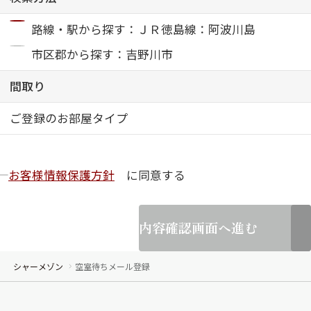
路線・駅から探す：ＪＲ徳島線：阿波川島
ShaMaison STYLE
市区郡から探す：吉野川市
シャーメゾンショップを探す
間取り
らくらく内見
シャーメゾンライフサポート
ご登録のお部屋タイプ
自立型サービス付き・シニア向け
お客様情報保護方針
に同意する
お問い合わせ・よくある質問
シャーメゾンライフ CLUB
らくらくパートナー
内容確認画面へ進む
シャーメゾンライフ GUARD
らくらくプラチナ
シャーメゾン
空室待ちメール登録