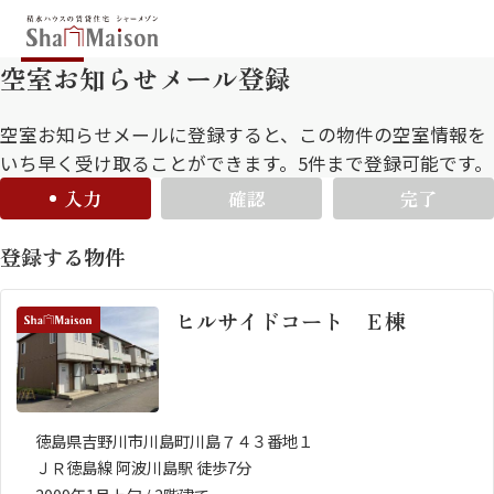
空室お知らせメール登録
保存した条件
お気に入り
新着メール設定
最近見た物件
空室お知らせメールに登録すると、この物件の空室情報を
いち早く受け取ることができます。5件まで登録可能です。
入力
確認
完了
北海道
東北
関東
登録する物件
中部
関西
中国・四国
九州
ヒルサイドコート Ｅ棟
市区郡・路線・駅から探す
通勤・通学時間から探す
地図から探す
徳島県吉野川市川島町川島７４３番地１
ＪＲ徳島線 阿波川島駅 徒歩7分
人気のカテゴリから探す