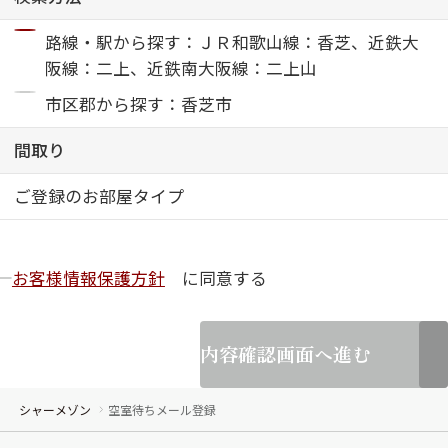
路線・駅から探す：ＪＲ和歌山線：香芝、近鉄大
ShaMaison STYLE
阪線：二上、近鉄南大阪線：二上山
市区郡から探す：香芝市
シャーメゾンショップを探す
らくらく内見
間取り
シャーメゾンライフサポート
自立型サービス付き・シニア向け
ご登録のお部屋タイプ
お客様情報保護方針
に同意する
お問い合わせ・よくある質問
シャーメゾンライフ CLUB
らくらくパートナー
シャーメゾンライフ GUARD
内容確認画面へ進む
らくらくプラチナ
シャーメゾン
空室待ちメール登録