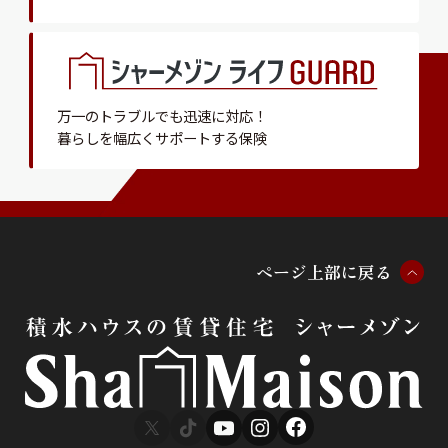
万一のトラブルでも迅速に対応！
暮らしを幅広くサポートする保険
ペ
ー
ジ
上
部
に
戻
る