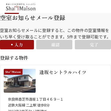
空室お知らせメール登録
保存した条件
お気に入り
新着メール設定
最近見た物件
空室お知らせメールに登録すると、この物件の空室情報を
いち早く受け取ることができます。5件まで登録可能です。
入力
確認
完了
北海道
東北
関東
登録する物件
中部
関西
中国・四国
九州
逢坂セントラルハイツ
市区郡・路線・駅から探す
通勤・通学時間から探す
地図から探す
奈良県香芝市逢坂１丁目４６９－１
近鉄大阪線 二上駅 徒歩8分
人気のカテゴリから探す