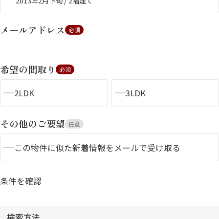
2013年2月下旬 / 2階建て
メールアドレス
必須
希望の間取り
必須
2LDK
3LDK
シャーメゾンとは
シャーメゾンセレクショ
ン
その他のご要望
任意
この物件に似た新着情報をメールで受け取る
ルームツアー
動画ギャラリー
条件を確認
検索方法