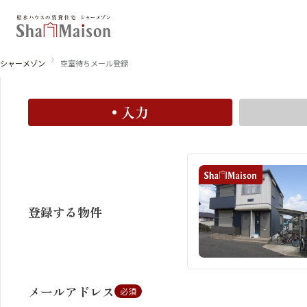
空室お知らせメール登録
空室お知らせメールに登録すると、この物件の空室情報
シャーメゾン
空室待ちメール登録
入力
北海道
東北
関東
関西
中国・四国
九州
登録する物件
メールアドレス
必須