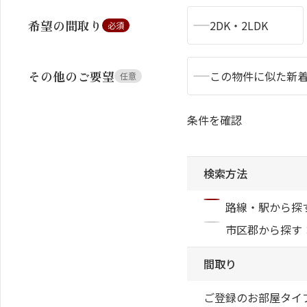
希望の間取り
2DK・2LDK
必須
その他のご要望
この物件に似た新
任意
シャーメゾンとは
シャーメゾンセレクション
条件を確認
検索方法
動画ギャラリー
ShaMaison STYLE
路線・駅から探
市区郡から探す
間取り
ご登録のお部屋タイ