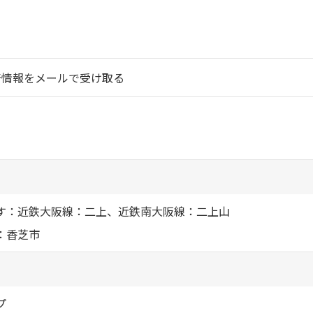
シャーメゾ
らくらく内
シャーメゾ
着情報をメールで受け取る
ルームツアー
自立型サー
お問い合わ
す：近鉄大阪線：二上、近鉄南大阪線：二上山
：香芝市
シャーメゾン
らくらくパ
シャーメゾン
プ