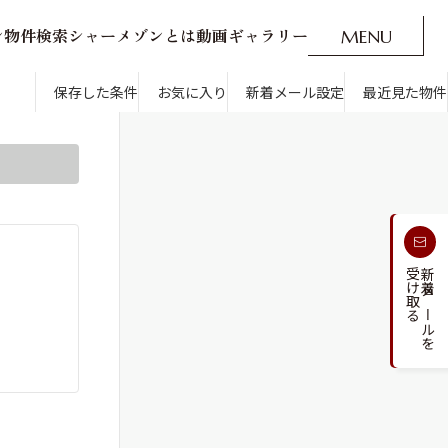
ン
物
件
検
索
シ
ャ
ー
メ
ゾ
ン
と
は
動
画
ギ
ャ
ラ
リ
ー
M
E
N
U
O
P
E
N
CLOSE
新着メール設定
最近見た物件
です。
保存した条件
お気に入り
新着メール設定
最近見た物件
す
通勤・通学時間から探す
受け取る
新着メールを
人気のカテゴリから探す