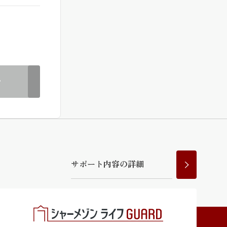
ラチナ
む
サ
ポ
ー
ト
内
容
の
詳
細