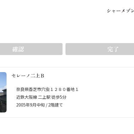
シ
ャ
ー
メ
ゾ
保存した条件
お気に入り
をいち早く受け取ることができます。5件まで登録可能
確認
完了
セレーノ二上Ｂ
市区郡・路線・駅から探
中部
地図から探す
奈良県香芝市穴虫１２８０番地１
近鉄大阪線 二上駅 徒歩5分
2005年9月中旬 / 2階建て