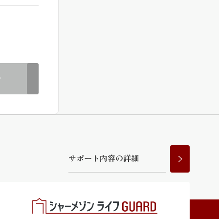
ラチナ
む
サ
ポ
ー
ト
内
容
の
詳
細