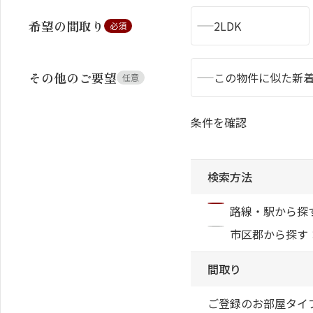
希望の間取り
2LDK
必須
その他のご要望
この物件に似た新
任意
シャーメゾンとは
シャーメゾンセレクション
条件を確認
検索方法
動画ギャラリー
ShaMaison STYLE
路線・駅から探す
市区郡から探す
間取り
ご登録のお部屋タイ