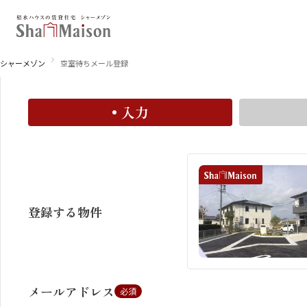
空室お知らせメール登録
空室お知らせメールに登録すると、この物件の空室情報
シャーメゾン
空室待ちメール登録
入力
北海道
東北
関東
関西
中国・四国
九州
登録する物件
メールアドレス
必須