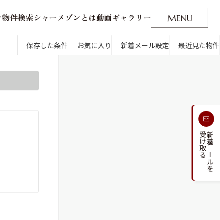
ン
物
件
検
索
シ
ャ
ー
メ
ゾ
ン
と
は
動
画
ギ
ャ
ラ
リ
ー
M
E
N
U
O
P
E
N
CLOSE
新着メール設定
最近見た物件
です。
保存した条件
お気に入り
新着メール設定
最近見た物件
す
通勤・通学時間から探す
受け取る
新着メールを
人気のカテゴリから探す