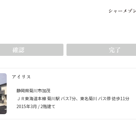
シ
ャ
ー
メ
ゾ
保存した条件
お気に入り
をいち早く受け取ることができます。5件まで登録可能
確認
完了
アイリス
市区郡・路線・駅から探
中部
地図から探す
静岡県菊川市加茂
ＪＲ東海道本線 菊川駅 バス7分、東名菊川 バス停 徒歩11分
2015年3月 / 2階建て