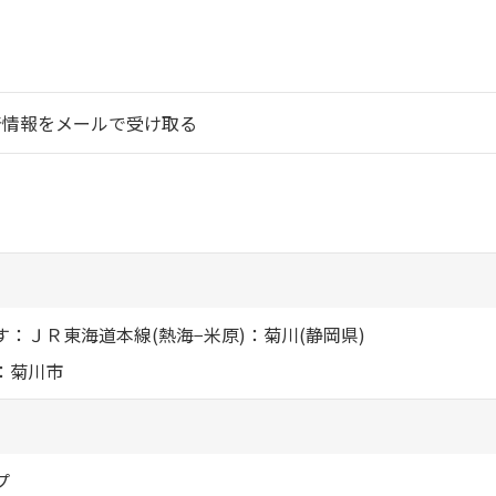
シャーメゾ
らくらく内
シャーメゾ
着情報をメールで受け取る
ルームツアー
自立型サー
お問い合わ
：ＪＲ東海道本線(熱海−米原)：菊川(静岡県)
：菊川市
シャーメゾン
らくらくパ
シャーメゾン
プ