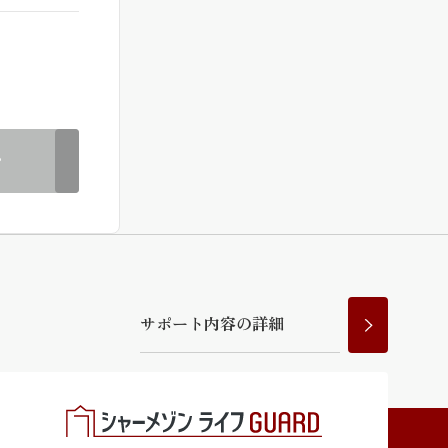
ラチナ
む
サ
ポ
ー
ト
内
容
の
詳
細