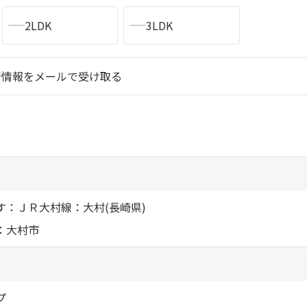
シャーメゾ
2LDK
3LDK
らくらく内
シャーメゾ
着情報をメールで受け取る
ルームツアー
自立型サー
お問い合わ
す：ＪＲ大村線：大村(長崎県)
：大村市
シャーメゾン
らくらくパ
シャーメゾン
プ