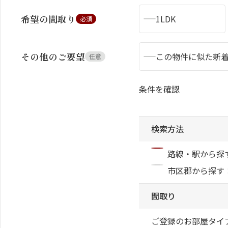
希望の間取り
1LDK
必須
その他のご要望
この物件に似た新
任意
シャーメゾンとは
シャーメゾンセレクション
条件を確認
検索方法
動画ギャラリー
ShaMaison STYLE
路線・駅から探
市区郡から探す
間取り
ご登録のお部屋タイ