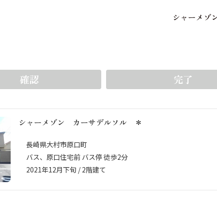
シ
ャ
ー
メ
ゾ
保存した条件
お気に入り
をいち早く受け取ることができます。5件まで登録可能
確認
完了
シャーメゾン カーサデルソル ＊
市区郡・路線・駅から探
中部
地図から探す
長崎県大村市原口町
バス、原口住宅前 バス停 徒歩2分
2021年12月下旬 / 2階建て