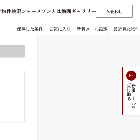
ン
物
件
検
索
シ
ャ
ー
メ
ゾ
ン
と
は
動
画
ギ
ャ
ラ
リ
ー
M
E
N
U
O
P
E
N
CLOSE
新着メール設定
最近見た物件
です。
保存した条件
お気に入り
新着メール設定
最近見た物件
す
通勤・通学時間から探す
受け取る
新着メールを
人気のカテゴリから探す