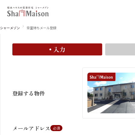
空室お知らせメール登録
空室お知らせメールに登録すると、この物件の空室情報
シャーメゾン
空室待ちメール登録
入力
北海道
東北
関東
関西
中国・四国
九州
登録する物件
メールアドレス
必須