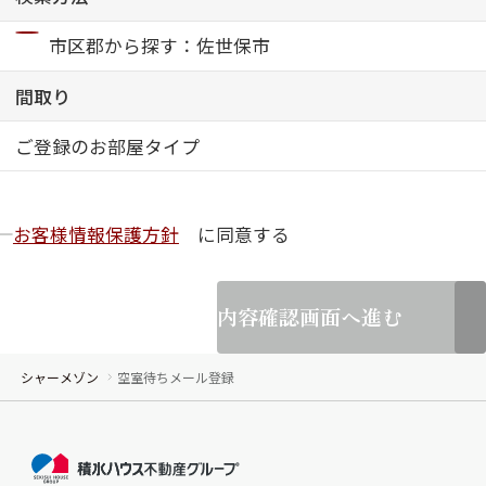
市区郡から探す：佐世保市
ShaMaison STYLE
間取り
シャーメゾンショップを探す
ご登録のお部屋タイプ
らくらく内見
シャーメゾンライフサポート
自立型サービス付き・シニア向け
お客様情報保護方針
に同意する
お問い合わせ・よくある質問
内容確認画面へ進む
シャーメゾンライフ CLUB
らくらくパートナー
シャーメゾンライフ GUARD
シャーメゾン
空室待ちメール登録
らくらくプラチナ