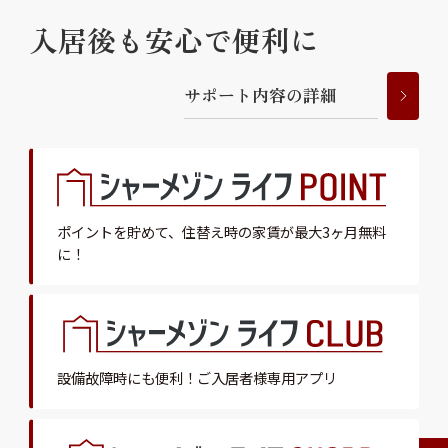
入居後も安心で便利に
サ
ポ
ー
ト
内
容
の
詳
細
ポイントを貯めて、
住替え時の家賃が最大3ヶ月無料
に！
設備故障時にも便利！
ご入居者様専用アプリ