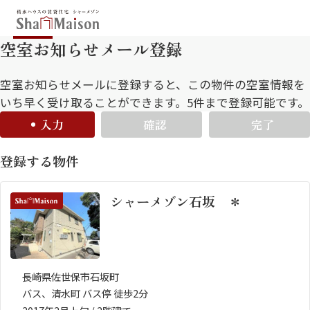
空室お知らせメール登録
保存した条件
お気に入り
新着メール設定
最近見た物件
空室お知らせメールに登録すると、この物件の空室情報を
いち早く受け取ることができます。5件まで登録可能です。
入力
確認
完了
北海道
東北
関東
登録する物件
中部
関西
中国・四国
九州
シャーメゾン石坂 ＊
市区郡・路線・駅から探す
通勤・通学時間から探す
地図から探す
長崎県佐世保市石坂町
バス、清水町 バス停 徒歩2分
人気のカテゴリから探す