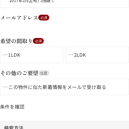
2017年2月上旬 / 2階建て
メールアドレス
必須
希望の間取り
必須
1LDK
2LDK
シャーメゾンとは
シャーメゾンセレクショ
ン
その他のご要望
任意
この物件に似た新着情報をメールで受け取る
ルームツアー
動画ギャラリー
条件を確認
検索方法