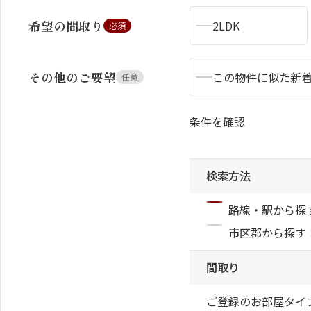
希望の間取り
2LDK
必須
その他のご要望
この物件に似た新
任意
シャーメゾンとは
シャーメゾンセレクション
条件を確認
検索方法
動画ギャラリー
ShaMaison STYLE
路線・駅から探
市区郡から探す
間取り
ご登録のお部屋タイ