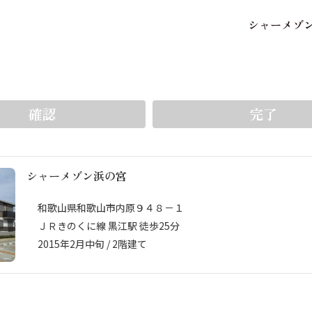
シ
ャ
ー
メ
ゾ
保存した条件
お気に入り
をいち早く受け取ることができます。5件まで登録可能
確認
完了
シャーメゾン浜の宮
市区郡・路線・駅から探
中部
地図から探す
和歌山県和歌山市内原９４８－１
ＪＲきのくに線 黒江駅 徒歩25分
2015年2月中旬 / 2階建て