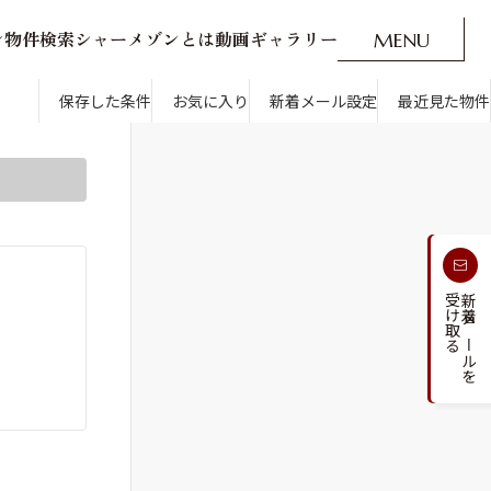
ン
物
件
検
索
シ
ャ
ー
メ
ゾ
ン
と
は
動
画
ギ
ャ
ラ
リ
ー
M
E
N
U
O
P
E
N
CLOSE
新着メール設定
最近見た物件
です。
保存した条件
お気に入り
新着メール設定
最近見た物件
す
通勤・通学時間から探す
受け取る
新着メールを
人気のカテゴリから探す