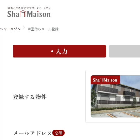
空室お知らせメール登録
空室お知らせメールに登録すると、この物件の空室情報
シャーメゾン
空室待ちメール登録
入力
北海道
東北
関東
関西
中国・四国
九州
登録する物件
メールアドレス
必須