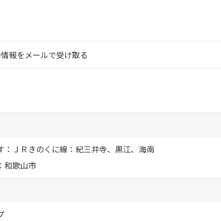
シャーメゾ
らくらく内
シャーメゾ
着情報をメールで受け取る
ルームツアー
自立型サー
お問い合わ
す：ＪＲきのくに線：紀三井寺、黒江、海南
：和歌山市
シャーメゾン
らくらくパ
シャーメゾン
プ