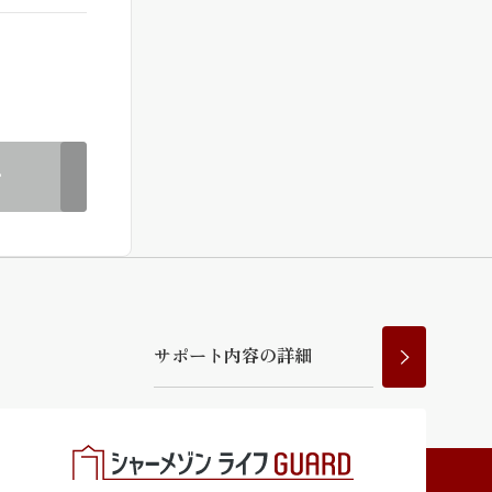
ラチナ
む
サ
ポ
ー
ト
内
容
の
詳
細