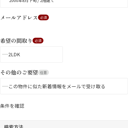
2000年8月下旬 / 2階建て
メールアドレス
必須
希望の間取り
必須
2LDK
シャーメゾンとは
シャーメゾンセレクショ
ン
その他のご要望
任意
この物件に似た新着情報をメールで受け取る
ルームツアー
動画ギャラリー
条件を確認
検索方法