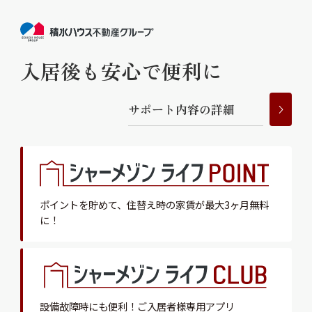
入居後も安心で便利に
サ
ポ
ー
ト
内
容
の
詳
細
ポイントを貯めて、
住替え時の家賃が最大3ヶ月無料
に！
設備故障時にも便利！
ご入居者様専用アプリ