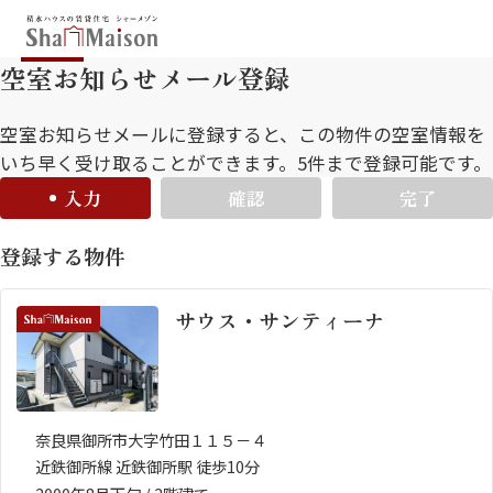
空室お知らせメール登録
保存した条件
お気に入り
新着メール設定
最近見た物件
空室お知らせメールに登録すると、この物件の空室情報を
いち早く受け取ることができます。5件まで登録可能です。
入力
確認
完了
北海道
東北
関東
登録する物件
中部
関西
中国・四国
九州
サウス・サンティーナ
市区郡・路線・駅から探す
通勤・通学時間から探す
地図から探す
奈良県御所市大字竹田１１５－４
近鉄御所線 近鉄御所駅 徒歩10分
人気のカテゴリから探す