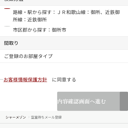
路線・駅から探す：ＪＲ和歌山線：御所、近鉄御
ShaMaison STYLE
所線：近鉄御所
市区郡から探す：御所市
シャーメゾンショップを探す
らくらく内見
間取り
シャーメゾンライフサポート
自立型サービス付き・シニア向け
ご登録のお部屋タイプ
お客様情報保護方針
に同意する
お問い合わせ・よくある質問
シャーメゾンライフ CLUB
らくらくパートナー
シャーメゾンライフ GUARD
内容確認画面へ進む
らくらくプラチナ
シャーメゾン
空室待ちメール登録