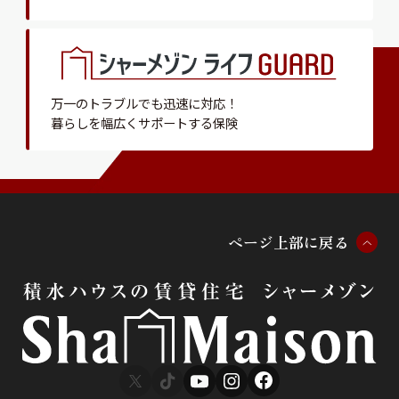
万一のトラブルでも迅速に対応！
暮らしを幅広くサポートする保険
ペ
ー
ジ
上
部
に
戻
る