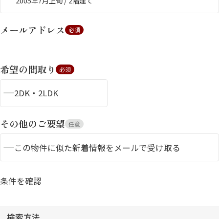
2005年7月上旬 / 2階建て
メールアドレス
必須
希望の間取り
必須
2DK・2LDK
シャーメゾンとは
シャーメゾンセレクショ
ン
その他のご要望
任意
この物件に似た新着情報をメールで受け取る
ルームツアー
動画ギャラリー
条件を確認
検索方法