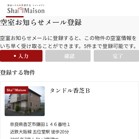
空室お知らせメール登録
保存した条件
お気に入り
新着メール設定
最近見た物件
空室お知らせメールに登録すると、この物件の空室情報を
いち早く受け取ることができます。5件まで登録可能です。
入力
確認
完了
北海道
東北
関東
登録する物件
中部
関西
中国・四国
九州
タンドル香芝Ｂ
市区郡・路線・駅から探す
通勤・通学時間から探す
地図から探す
奈良県香芝市鎌田１４６番地１
近鉄大阪線 五位堂駅 徒歩20分
人気のカテゴリから探す