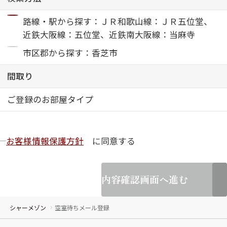
路線・駅から探す：ＪＲ和歌山線：ＪＲ五位堂、
ShaMaison STYLE
近鉄大阪線：五位堂、近鉄南大阪線：当麻寺
市区郡から探す：香芝市
シャーメゾンショップを探す
らくらく内見
間取り
シャーメゾンライフサポート
自立型サービス付き・シニア向け
ご登録のお部屋タイプ
お客様情報保護方針
に同意する
お問い合わせ・よくある質問
シャーメゾンライフ CLUB
らくらくパートナー
シャーメゾンライフ GUARD
内容確認画面へ進む
らくらくプラチナ
シャーメゾン
空室待ちメール登録