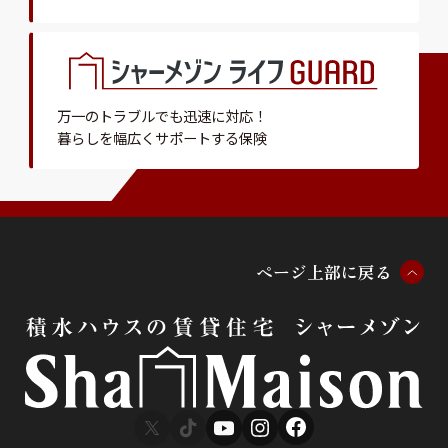
万一のトラブルでも迅速に対応！
暮らしを幅広くサポートする保険
ペ
ー
ジ
上
部
に
戻
る