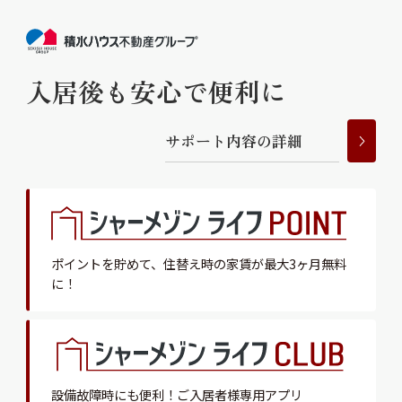
入居後も安心で便利に
サ
ポ
ー
ト
内
容
の
詳
細
ポイントを貯めて、
住替え時の家賃が最大3ヶ月無料
に！
設備故障時にも便利！
ご入居者様専用アプリ