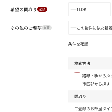
希望の間取り
1LDK
必須
その他のご要望
この物件に似た新
任意
シャーメゾンとは
シャーメゾンセレクション
条件を確認
検索方法
動画ギャラリー
ShaMaison STYLE
路線・駅から探
市区郡から探す
間取り
ご登録のお部屋タイ