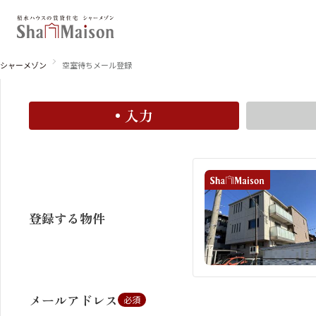
空室お知らせメール登録
空室お知らせメールに登録すると、この物件の空室情報
シャーメゾン
空室待ちメール登録
入力
北海道
東北
関東
関西
中国・四国
九州
登録する物件
メールアドレス
必須