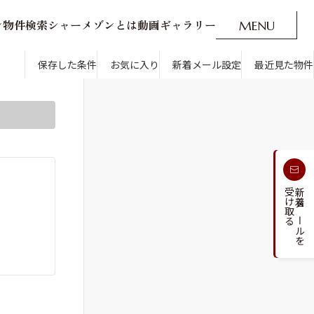
ン
物
件
検
索
シ
ャ
ー
メ
ゾ
ン
と
は
動
画
ギ
ャ
ラ
リ
ー
M
E
N
U
O
P
E
N
CLOSE
新着メール設定
最近見た物件
です。
保存した条件
お気に入り
新着メール設定
最近見た物件
す
通勤・通学時間から探す
受け取る
新着メールを
人気のカテゴリから探す