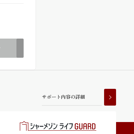
ラチナ
む
サ
ポ
ー
ト
内
容
の
詳
細