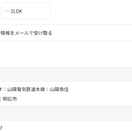
シャーメゾ
2LDK
らくらく内
シャーメゾ
着情報をメールで受け取る
ルームツアー
自立型サー
お問い合わ
す：山陽電気鉄道本線：山陽魚住
：明石市
シャーメゾン
らくらくパ
シャーメゾン
プ