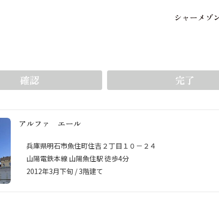
シ
ャ
ー
メ
ゾ
保存した条件
お気に入り
をいち早く受け取ることができます。5件まで登録可能
確認
完了
アルファ エール
市区郡・路線・駅から探
中部
地図から探す
兵庫県明石市魚住町住吉２丁目１０－２４
山陽電鉄本線 山陽魚住駅 徒歩4分
2012年3月下旬 / 3階建て