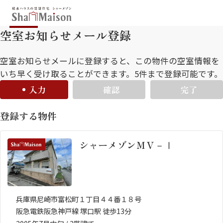
空室お知らせメール登録
保存した条件
お気に入り
新着メール設定
最近見た物件
空室お知らせメールに登録すると、この物件の空室情報を
いち早く受け取ることができます。5件まで登録可能です。
入力
確認
完了
北海道
東北
関東
登録する物件
中部
関西
中国・四国
九州
シャーメゾンＭＶ－Ⅰ
市区郡・路線・駅から探す
通勤・通学時間から探す
地図から探す
兵庫県尼崎市富松町１丁目４４番１８号
阪急電鉄阪急神戸線 塚口駅 徒歩13分
人気のカテゴリから探す