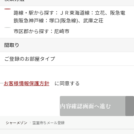
路線・駅から探す：ＪＲ東海道線：立花、阪急電
ShaMaison STYLE
鉄阪急神戸線：塚口(阪急線)、武庫之荘
市区郡から探す：尼崎市
シャーメゾンショップを探す
らくらく内見
間取り
シャーメゾンライフサポート
自立型サービス付き・シニア向け
ご登録のお部屋タイプ
お客様情報保護方針
に同意する
お問い合わせ・よくある質問
シャーメゾンライフ CLUB
らくらくパートナー
シャーメゾンライフ GUARD
内容確認画面へ進む
らくらくプラチナ
シャーメゾン
空室待ちメール登録