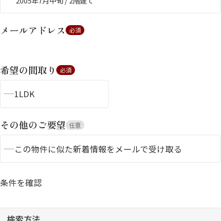
2005年7月中旬 / 2階建て
メールアドレス
必須
希望の間取り
必須
1LDK
シャーメゾンとは
シャーメゾンセレクショ
ン
その他のご要望
任意
この物件に似た新着情報をメールで受け取る
ルームツアー
動画ギャラリー
条件を確認
検索方法