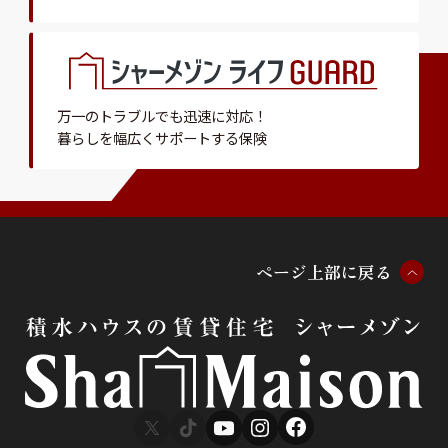
万一のトラブルでも迅速に対応！
暮らしを幅広くサポートする保険
ペ
ー
ジ
上
部
に
戻
る