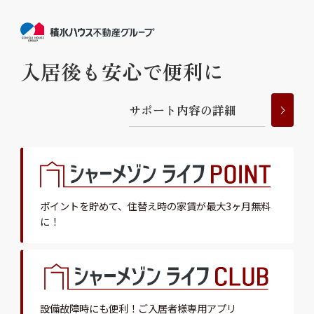
入居後も安心で便利に
サ
ポ
ー
ト
内
容
の
詳
細
ポイントを貯めて、
住替え時の家賃が最大3ヶ月無料
に！
設備故障時にも便利！
ご入居者様専用アプリ