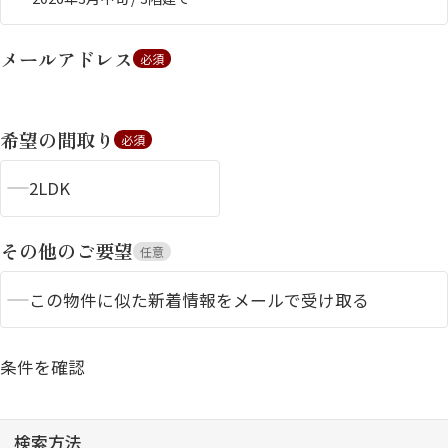
メールアドレス
必須
希望の間取り
必須
2LDK
シャーメゾンとは
シャーメゾンセレクショ
ン
その他のご要望
任意
この物件に似た新着情報をメールで受け取る
ルームツアー
動画ギャラリー
条件を確認
検索方法