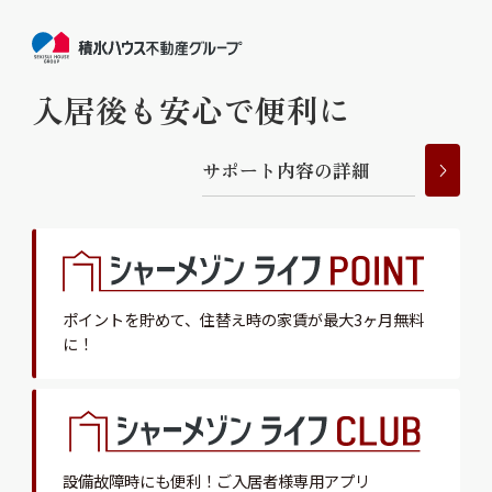
入居後も安心で便利に
サ
ポ
ー
ト
内
容
の
詳
細
ポイントを貯めて、
住替え時の家賃が最大3ヶ月無料
に！
設備故障時にも便利！
ご入居者様専用アプリ