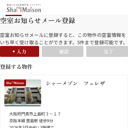
空室お知らせメール登録
保存した条件
お気に入り
新着メール設定
最近見た物件
空室お知らせメールに登録すると、この物件の空室情報を
いち早く受け取ることができます。5件まで登録可能です。
入力
確認
完了
北海道
東北
関東
登録する物件
中部
関西
中国・四国
九州
シャーメゾン フェレザ
市区郡・路線・駅から探す
通勤・通学時間から探す
地図から探す
大阪府門真市上島町３－１７
京阪本線 萱島駅 徒歩9分
人気のカテゴリから探す
2026年3月中旬 / 3階建て