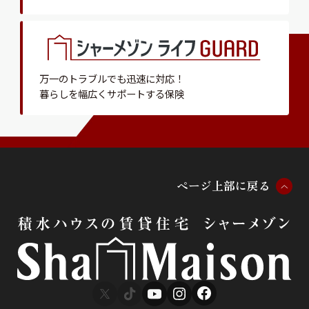
万一のトラブルでも迅速に対応！
暮らしを幅広くサポートする保険
ペ
ー
ジ
上
部
に
戻
る