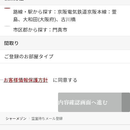
路線・駅から探す：京阪電気鉄道京阪本線：萱
ShaMaison STYLE
島、大和田(大阪府)、古川橋
市区郡から探す：門真市
シャーメゾンショップを探す
らくらく内見
間取り
シャーメゾンライフサポート
自立型サービス付き・シニア向け
ご登録のお部屋タイプ
お客様情報保護方針
に同意する
お問い合わせ・よくある質問
シャーメゾンライフ CLUB
らくらくパートナー
シャーメゾンライフ GUARD
内容確認画面へ進む
らくらくプラチナ
シャーメゾン
空室待ちメール登録