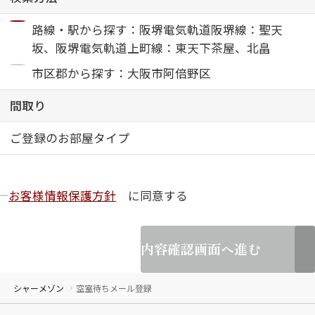
路線・駅から探す：阪堺電気軌道阪堺線：聖天
ShaMaison STYLE
坂、阪堺電気軌道上町線：東天下茶屋、北畠
市区郡から探す：大阪市阿倍野区
シャーメゾンショップを探す
らくらく内見
間取り
シャーメゾンライフサポート
自立型サービス付き・シニア向け
ご登録のお部屋タイプ
お客様情報保護方針
に同意する
お問い合わせ・よくある質問
シャーメゾンライフ CLUB
らくらくパートナー
シャーメゾンライフ GUARD
内容確認画面へ進む
らくらくプラチナ
シャーメゾン
空室待ちメール登録