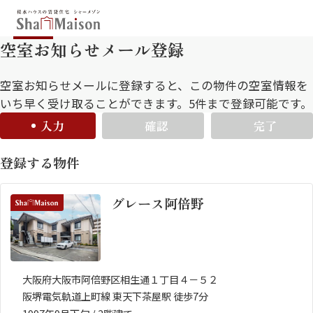
空室お知らせメール登録
保存した条件
お気に入り
新着メール設定
最近見た物件
空室お知らせメールに登録すると、この物件の空室情報を
いち早く受け取ることができます。5件まで登録可能です。
入力
確認
完了
北海道
東北
関東
登録する物件
中部
関西
中国・四国
九州
グレース阿倍野
市区郡・路線・駅から探す
通勤・通学時間から探す
地図から探す
大阪府大阪市阿倍野区相生通１丁目４－５２
阪堺電気軌道上町線 東天下茶屋駅 徒歩7分
人気のカテゴリから探す