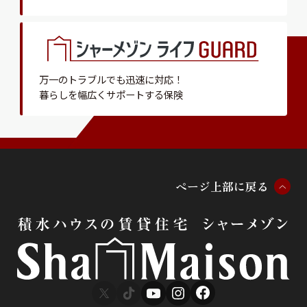
万一のトラブルでも迅速に対応！
暮らしを幅広くサポートする保険
ペ
ー
ジ
上
部
に
戻
る