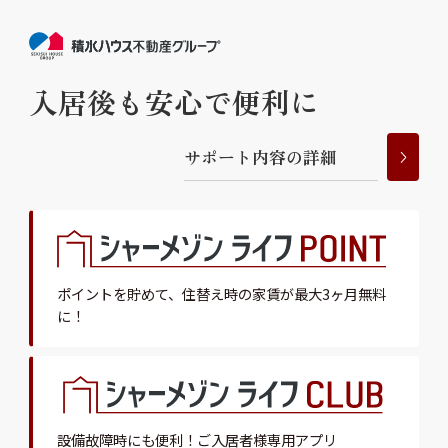
入居後も安心で便利に
サ
ポ
ー
ト
内
容
の
詳
細
ポイントを貯めて、
住替え時の家賃が最大3ヶ月無料
に！
設備故障時にも便利！
ご入居者様専用アプリ