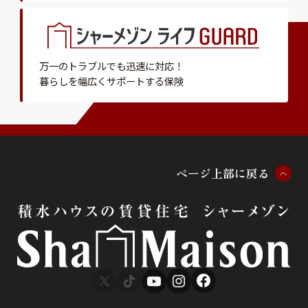
万一のトラブルでも迅速に対応！
暮らしを幅広くサポートする保険
ペ
ー
ジ
上
部
に
戻
る