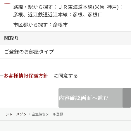
路線・駅から探す：ＪＲ東海道本線(米原−神戸)：
ShaMaison STYLE
彦根、近江鉄道近江本線：彦根、彦根口
市区郡から探す：彦根市
シャーメゾンショップを探す
間取り
らくらく内見
シャーメゾンライフサポート
ご登録のお部屋タイプ
自立型サービス付き・シニア向け
お客様情報保護方針
に同意する
お問い合わせ・よくある質問
シャーメゾンライフ CLUB
らくらくパートナー
内容確認画面へ進む
シャーメゾンライフ GUARD
らくらくプラチナ
シャーメゾン
空室待ちメール登録