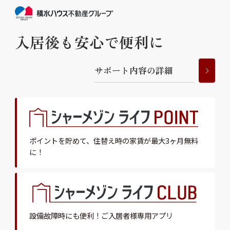
入居後も安心で便利に
サ
ポ
ー
ト
内
容
の
詳
細
ポイントを貯めて、
住替え時の家賃が最大3ヶ月無料
に！
設備故障時にも便利！
ご入居者様専用アプリ