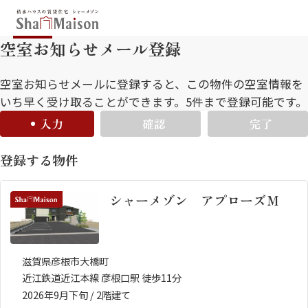
空室お知らせメール登録
保存した条件
お気に入り
新着メール設定
最近見た物件
空室お知らせメールに登録すると、この物件の空室情報を
いち早く受け取ることができます。5件まで登録可能です。
入力
確認
完了
北海道
東北
関東
登録する物件
中部
関西
中国・四国
九州
シャーメゾン アプローズＭ
市区郡・路線・駅から探す
通勤・通学時間から探す
滋賀県彦根市大橋町
地図から探す
近江鉄道近江本線 彦根口駅 徒歩11分
人気のカテゴリから探す
2026年9月下旬 / 2階建て