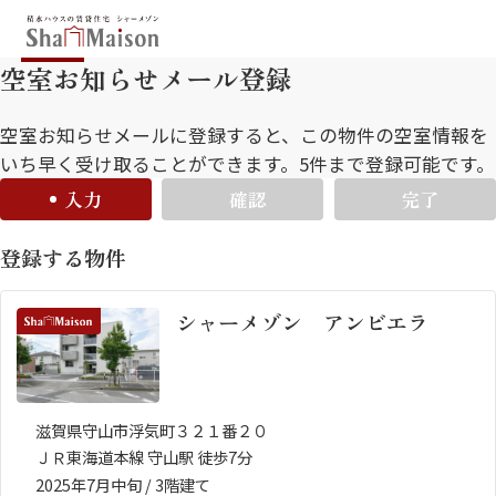
空室お知らせメール登録
保存した条件
お気に入り
新着メール設定
最近見た物件
空室お知らせメールに登録すると、この物件の空室情報を
いち早く受け取ることができます。5件まで登録可能です。
入力
確認
完了
北海道
東北
関東
登録する物件
中部
関西
中国・四国
九州
シャーメゾン アンビエラ
市区郡・路線・駅から探す
通勤・通学時間から探す
地図から探す
滋賀県守山市浮気町３２１番２０
ＪＲ東海道本線 守山駅 徒歩7分
人気のカテゴリから探す
2025年7月中旬 / 3階建て