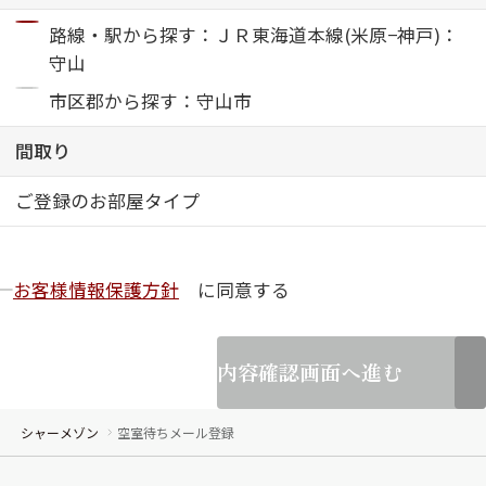
路線・駅から探す：ＪＲ東海道本線(米原−神戸)：
ShaMaison STYLE
守山
市区郡から探す：守山市
シャーメゾンショップを探す
間取り
らくらく内見
シャーメゾンライフサポート
自立型サービス付き・シニア向け
ご登録のお部屋タイプ
お客様情報保護方針
に同意する
お問い合わせ・よくある質問
シャーメゾンライフ CLUB
らくらくパートナー
内容確認画面へ進む
シャーメゾンライフ GUARD
らくらくプラチナ
シャーメゾン
空室待ちメール登録