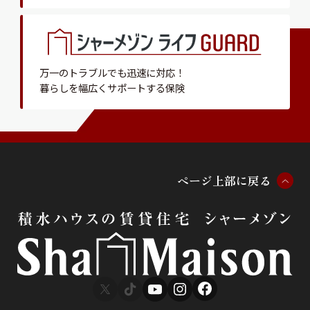
万一のトラブルでも迅速に対応！
暮らしを幅広くサポートする保険
ペ
ー
ジ
上
部
に
戻
る