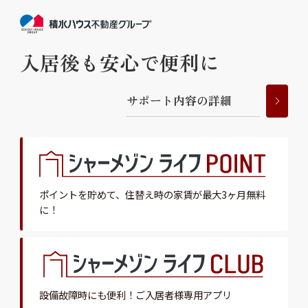
入居後も安心で便利に
サ
ポ
ー
ト
内
容
の
詳
細
ポイントを貯めて、
住替え時の家賃が最大3ヶ月無料
に！
設備故障時にも便利！
ご入居者様専用アプリ