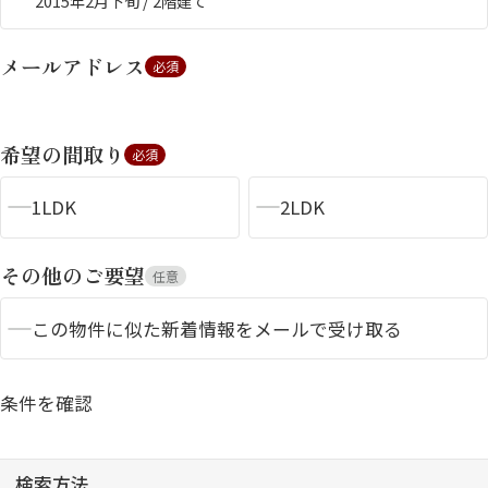
2015年2月下旬 / 2階建て
メールアドレス
必須
希望の間取り
必須
1LDK
2LDK
シャーメゾンとは
シャーメゾンセレクショ
ン
その他のご要望
任意
この物件に似た新着情報をメールで受け取る
ルームツアー
動画ギャラリー
条件を確認
検索方法