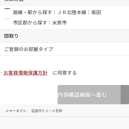
路線・駅から探す：ＪＲ北陸本線：坂田
ShaMaison STYLE
市区郡から探す：米原市
シャーメゾンショップを探す
間取り
らくらく内見
シャーメゾンライフサポート
ご登録のお部屋タイプ
自立型サービス付き・シニア向け
お客様情報保護方針
に同意する
お問い合わせ・よくある質問
シャーメゾンライフ CLUB
らくらくパートナー
内容確認画面へ進む
シャーメゾンライフ GUARD
らくらくプラチナ
シャーメゾン
空室待ちメール登録