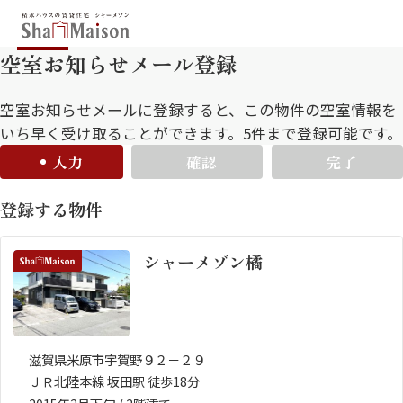
空室お知らせメール登録
保存した条件
お気に入り
新着メール設定
最近見た物件
空室お知らせメールに登録すると、この物件の空室情報を
いち早く受け取ることができます。5件まで登録可能です。
入力
確認
完了
北海道
東北
関東
登録する物件
中部
関西
中国・四国
九州
シャーメゾン橘
市区郡・路線・駅から探す
通勤・通学時間から探す
地図から探す
滋賀県米原市宇賀野９２－２９
ＪＲ北陸本線 坂田駅 徒歩18分
人気のカテゴリから探す