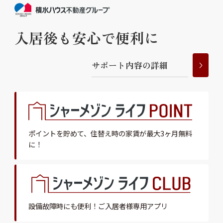
入居後も安心で便利に
サ
ポ
ー
ト
内
容
の
詳
細
ポイントを貯めて、
住替え時の家賃が最大3ヶ月無料
に！
設備故障時にも便利！
ご入居者様専用アプリ