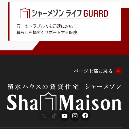
万一のトラブルでも迅速に対応！
暮らしを幅広くサポートする保険
ペ
ー
ジ
上
部
に
戻
る