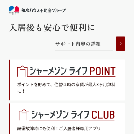
入居後も安心で便利に
サ
ポ
ー
ト
内
容
の
詳
細
ポイントを貯めて、
住替え時の家賃が最大3ヶ月無料
に！
設備故障時にも便利！
ご入居者様専用アプリ