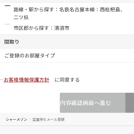
路線・駅から探す：名鉄名古屋本線：西枇杷島、
ShaMaison STYLE
二ツ杁
市区郡から探す：清須市
シャーメゾンショップを探す
間取り
らくらく内見
シャーメゾンライフサポート
自立型サービス付き・シニア向け
ご登録のお部屋タイプ
お客様情報保護方針
に同意する
お問い合わせ・よくある質問
シャーメゾンライフ CLUB
らくらくパートナー
内容確認画面へ進む
シャーメゾンライフ GUARD
らくらくプラチナ
シャーメゾン
空室待ちメール登録