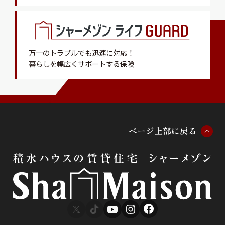
万一のトラブルでも迅速に対応！
暮らしを幅広くサポートする保険
ペ
ー
ジ
上
部
に
戻
る