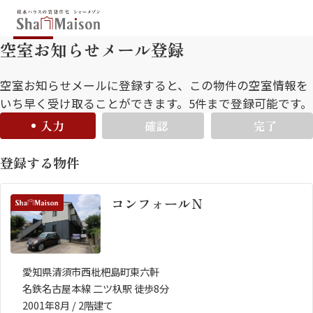
空室お知らせメール登録
保存した条件
お気に入り
新着メール設定
最近見た物件
空室お知らせメールに登録すると、この物件の空室情報を
いち早く受け取ることができます。5件まで登録可能です。
入力
確認
完了
北海道
東北
関東
登録する物件
中部
関西
中国・四国
九州
コンフォールＮ
市区郡・路線・駅から探す
通勤・通学時間から探す
地図から探す
愛知県清須市西枇杷島町東六軒
名鉄名古屋本線 二ツ杁駅 徒歩8分
人気のカテゴリから探す
2001年8月 / 2階建て