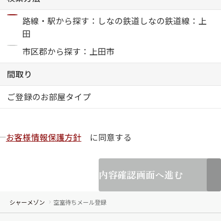
路線・駅から探す：しなの鉄道しなの鉄道線：上
ShaMaison STYLE
田
市区郡から探す：上田市
シャーメゾンショップを探す
らくらく内見
間取り
シャーメゾンライフサポート
自立型サービス付き・シニア向け
ご登録のお部屋タイプ
お客様情報保護方針
に同意する
お問い合わせ・よくある質問
シャーメゾンライフ CLUB
らくらくパートナー
シャーメゾンライフ GUARD
内容確認画面へ進む
らくらくプラチナ
シャーメゾン
空室待ちメール登録