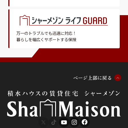
万一のトラブルでも迅速に対応！
暮らしを幅広くサポートする保険
ペ
ー
ジ
上
部
に
戻
る