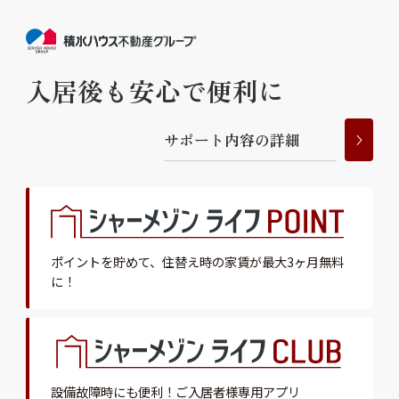
入居後も安心で便利に
サ
ポ
ー
ト
内
容
の
詳
細
ポイントを貯めて、
住替え時の家賃が最大3ヶ月無料
に！
設備故障時にも便利！
ご入居者様専用アプリ