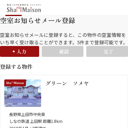
空室お知らせメール登録
保存した条件
お気に入り
新着メール設定
最近見た物件
空室お知らせメールに登録すると、この物件の空室情報を
いち早く受け取ることができます。5件まで登録可能です。
入力
確認
完了
北海道
東北
関東
登録する物件
中部
関西
中国・四国
九州
グリーン ソメヤ
市区郡・路線・駅から探す
通勤・通学時間から探す
地図から探す
長野県上田市中央東
しなの鉄道 上田駅 距離1.8km
人気のカテゴリから探す