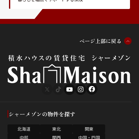
ペ
ー
ジ
上
部
に
戻
る
シャーメゾンの物件を探す
北海道
東北
関東
中部
関西
中国・四国