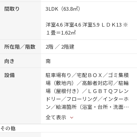
間取り
3LDK（63.8㎡）
洋室4.6 洋室4.6 洋室5.9 ＬＤＫ13 ※
１畳＝1.62㎡
所在階／階数
2階 ／ 2階建
向き
南
設備
駐車場有り／宅配ＢＯＸ／ゴミ集積
場（敷地内）／高齢者対応可／駐輪
場（屋根付き）／ＬＧＢＴＱフレン
ドリー／フローリング／インターホ
ン／給湯箇所（浴室・台所・洗面
所）／給湯器／給湯器（追焚機能
全て表示
付）／浴室乾燥機（暖房乾燥）／シ
その他
ャワー／洗濯機置場（室内）／洗髪