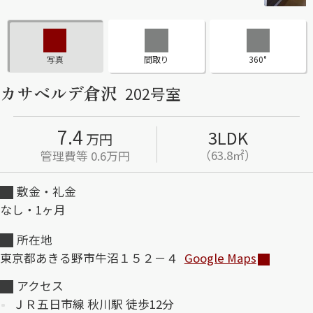
ShaMaison STYLE
写真
間取り
360°
シャーメゾンショップを探す
カサベルデ倉沢
202号室
らくらく内見
シャーメゾンライフサポート
自立型サービス付き・シニア向け
7.4
3LDK
万円
（63.8㎡）
管理費等 0.6万円
敷金・礼金
お問い合わせ・よくある質問
シャーメゾンライフ CLUB
なし・1ヶ月
らくらくパートナー
所在地
シャーメゾンライフ GUARD
らくらくプラチナ
東京都あきる野市牛沼１５２－４
Google Maps
アクセス
ＪＲ五日市線 秋川駅 徒歩12分