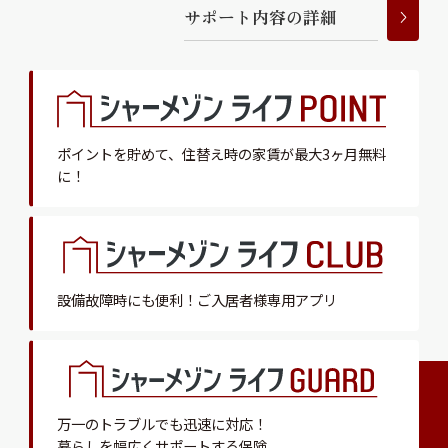
サ
ポ
ー
ト
内
容
の
詳
細
ポイントを貯めて、
住替え時の家賃が最大3ヶ月無料
に！
設備故障時にも便利！
ご入居者様専用アプリ
万一のトラブルでも迅速に対応！
暮らしを幅広くサポートする保険