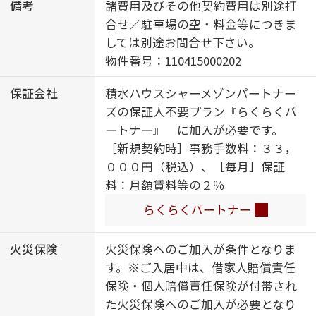
洗面化粧台／ガスコンロ／３口コン
備考
諸費用及びその他契約費用は別途打
ロ／バス・トイレ（セパレイト）／
合せ／駐車場の空・料金等につきま
エアコン／バルコニー
しては別途お問合せ下さい。
物件番号：110415000202
保証会社
積水ハウスシャーメゾンパートナー
ズの保証人不要プラン『らくらくパ
ートナー』 に加入が必要です。
［新規契約時］事務手数料：３３，
０００円（税込）、［毎月］保証
料：月額賃料等の２％
らくらくパートナー
火災保険
火災保険へのご加入が条件となりま
す。※ご入居中は、借家人賠償責任
保険・個人賠償責任保険が付帯され
た火災保険へのご加入が必要となり