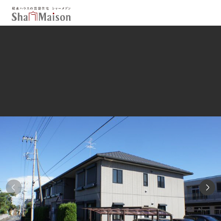
保存した条件
お気に入り
新着メール設定
最近見た物件
北海道
東北
関東
中部
関西
中国・四国
九州
市区郡・路線・駅から探す
通勤・通学時間から探す
地図から探す
人気のカテゴリから探す