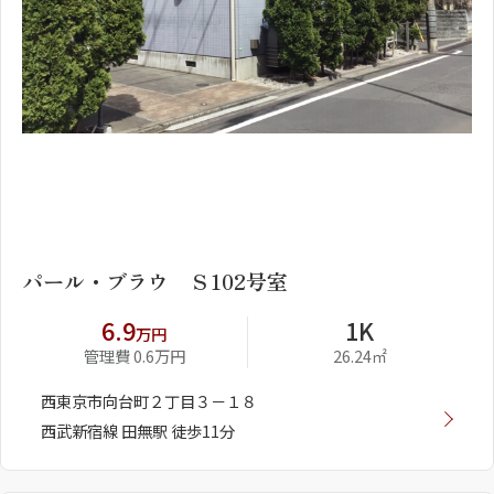
1
2
パール・ブラウ Ｓ102号室
6.9
1K
万円
管理費 0.6万円
26.24㎡
西東京市向台町２丁目３－１８
西武新宿線 田無駅 徒歩11分