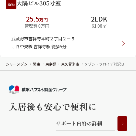
大隅ビル305号室
新築
25.5
2LDK
万円
管理費 0万円
61.08㎡
武蔵野市吉祥寺本町２丁目２－５
ＪＲ中央線 吉祥寺駅 徒歩5分
シャーメゾン
関東
東京都
東久留米市
メゾン・フロイデ前沢Ｂ
入居後も安心で便利に
サ
ポ
ー
ト
内
容
の
詳
細