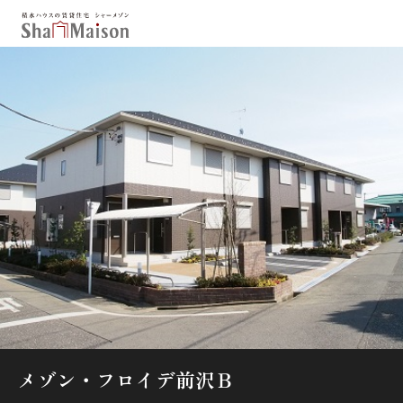
保存した条件
お気に入り
新着メール設定
最近見た物件
北海道
東北
関東
中部
関西
中国・四国
九州
市区郡・路線・駅から探す
通勤・通学時間から探す
地図から探す
メゾン・フロイデ前沢Ｂ
人気のカテゴリから探す