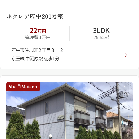
ホクレア府中201号室
22
3LDK
万円
管理費 1万円
75.52㎡
府中市住吉町２丁目３－２
京王線 中河原駅 徒歩1分