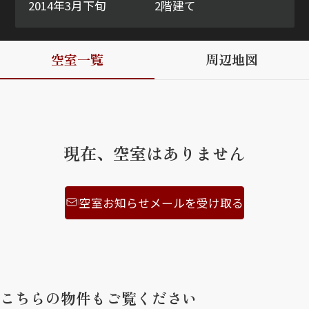
2014年3月下旬
2階建て
ShaMaison STYLE
空室一覧
周辺地図
シャーメゾンショップを探す
らくらく内見
シャーメゾンライフサポート
自立型サービス付き・シニア向け
現在、空室はありません
お問い合わせ・よくある質問
空室お知らせメールを受け取る
シャーメゾンライフ CLUB
らくらくパートナー
シャーメゾンライフ GUARD
らくらくプラチナ
こちらの物件もご覧ください