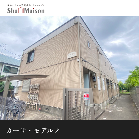
保存した条件
お気に入り
新着メール設定
最近見た物件
北海道
東北
関東
中部
関西
中国・四国
九州
市区郡・路線・駅から探す
通勤・通学時間から探す
地図から探す
カーサ・モデルノ
人気のカテゴリから探す