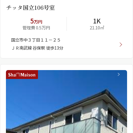
チッタ国立106号室
5
1K
万円
管理費 0.5万円
21.10㎡
国立市中３丁目１１－２５
ＪＲ南武線 谷保駅 徒歩13分