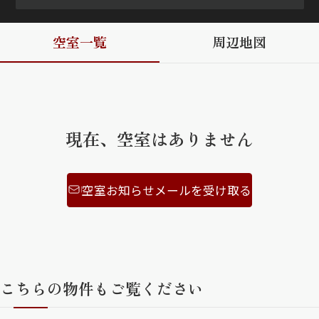
ShaMaison STYLE
空室一覧
周辺地図
シャーメゾンショップを探す
らくらく内見
シャーメゾンライフサポート
自立型サービス付き・シニア向け
現在、空室はありません
空室お知らせメールを受け取る
お問い合わせ・よくある質問
シャーメゾンライフ CLUB
らくらくパートナー
シャーメゾンライフ GUARD
らくらくプラチナ
こちらの物件もご覧ください