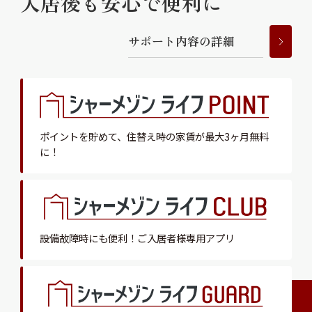
入居後も安心で便利に
サ
ポ
ー
ト
内
容
の
詳
細
ポイントを貯めて、
住替え時の家賃が最大3ヶ月無料
に！
設備故障時にも便利！
ご入居者様専用アプリ