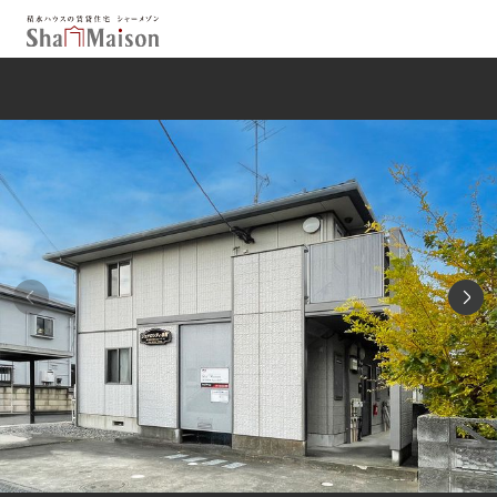
保存した条件
お気に入り
新着メール設定
最近見た物件
北海道
東北
関東
中部
関西
中国・四国
九州
市区郡・路線・駅から探す
通勤・通学時間から探す
地図から探す
人気のカテゴリから探す