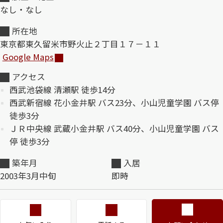
なし・なし
ShaMaison STYLE
所在地
東京都東久留米市野火止２丁目１７－１１
Google Maps
シャーメゾンショップを探す
らくらく内見
アクセス
シャーメゾンライフサポート
西武池袋線 清瀬駅 徒歩14分
自立型サービス付き・シニア向け
西武新宿線 花小金井駅 バス23分、小山児童学園 バス停
徒歩3分
ＪＲ中央線 武蔵小金井駅 バス40分、小山児童学園 バス
お問い合わせ・よくある質問
停 徒歩3分
シャーメゾンライフ CLUB
らくらくパートナー
築年月
入居
シャーメゾンライフ GUARD
2003年3月中旬
即時
らくらくプラチナ