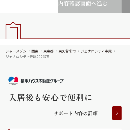
内容確認画面へ進む
シャーメゾン
関東
東京都
東久留米市
ジェナロシティ寺尾
ジェナロシティ寺尾202号室
入居後も安心で便利に
サ
ポ
ー
ト
内
容
の
詳
細