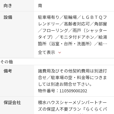
向き
南
設備
駐車場有り／駐輪場／ＬＧＢＴＱフ
レンドリー／高齢者対応可／角部屋
／フローリング／雨戸（シャッター
タイプ）／モニタ付ドアホン／給湯
箇所（浴室・台所・洗面所）／給湯
器（ガス）／シャワー／洗濯機置場
全て表示
（室内）／洗面化粧台／バス・トイ
その他
レ（セパレイト）／エアコン（１台
設置）／都市ガス
備考
諸費用及びその他契約費用は別途打
合せ／駐車場の空・料金等につきま
しては別途お問合せ下さい。
物件番号：110509000202
保証会社
積水ハウスシャーメゾンパートナー
ズの保証人不要プラン『らくらくパ