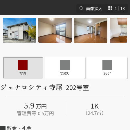
画像拡大
1
13
シャーメゾンとは
シャーメゾンセレクショ
ン
写真
間取り
360°
ジェナロシティ寺尾
202号室
5.9
1K
ルームツアー
動画ギャラリー
万円
（24.7㎡）
管理費等 0.5万円
敷金・礼金