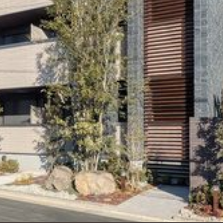
シャーメゾ
らくらく内
シャーメゾ
ルームツアー
自立型サー
お問い合わ
シャーメゾン
らくらくパ
シャーメゾン