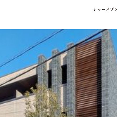
シ
ャ
ー
メ
ゾ
保存した条件
お気に入り
市区郡・路線・駅から探
中部
地図から探す