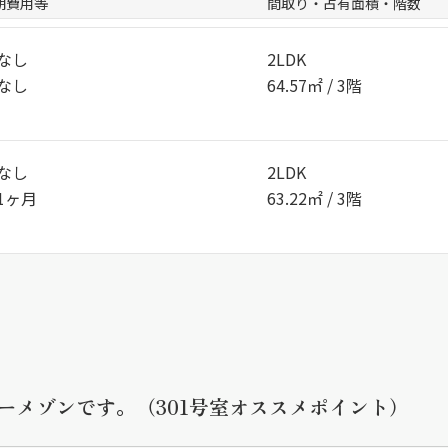
期費用等
間取り・占有面積・階数
なし
2LDK
なし
64.57㎡ / 3階
なし
2LDK
1ヶ月
63.22㎡ / 3階
ーメゾンです。（301号室オススメポイント）