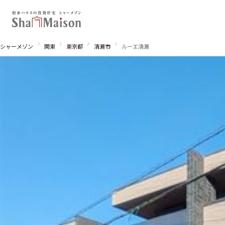
シャーメゾン
関東
東京都
清瀬市
ルーエ清瀬
北海道
東北
関東
関西
中国・四国
九州