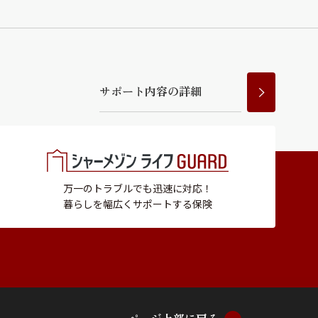
サ
ポ
ー
ト
内
容
の
詳
細
万一のトラブルでも迅速に対応！
暮らしを幅広くサポートする保険