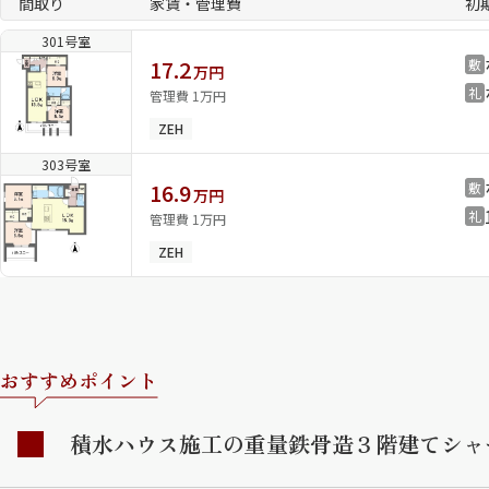
間取り
家賃・管理費
初
301号室
17.2
敷
万円
礼
管理費 1万円
ZEH
303号室
16.9
敷
万円
礼
管理費 1万円
ZEH
おすすめポイント
積水ハウス施工の重量鉄骨造３階建てシャ