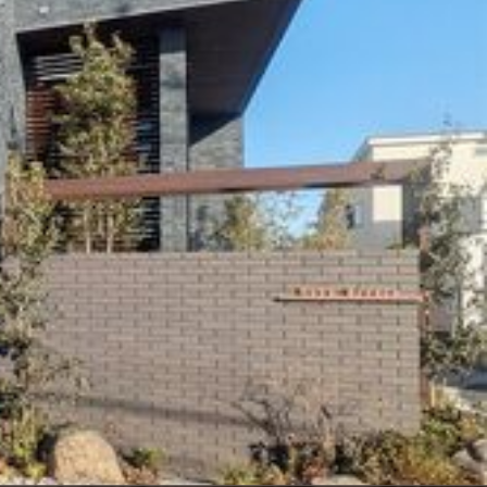
ンショップを探す
見
ンライフサポート
ビス付き・シニア向け
せ・よくある質問
ライフ CLUB
ートナー
ライフ GUARD