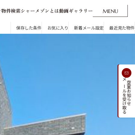
ン
物
件
検
索
シ
ャ
ー
メ
ゾ
ン
と
は
動
画
ギ
ャ
ラ
リ
ー
M
E
N
U
O
P
E
N
CLOSE
新着メール設定
最近見た物件
保存した条件
お気に入り
新着メール設定
最近見た物件
す
通勤・通学時間から探す
受け取る
メールを受け取る
新着メールを
空室お知らせ
人気のカテゴリから探す