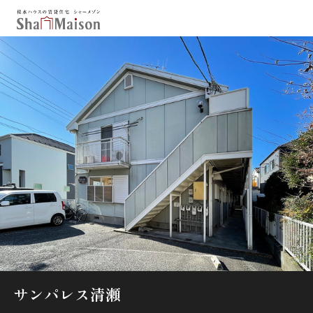
保存した条件
お気に入り
新着メール設定
最近見た物件
北海道
東北
関東
中部
関西
中国・四国
九州
市区郡・路線・駅から探す
通勤・通学時間から探す
地図から探す
サンパレス清瀬
人気のカテゴリから探す