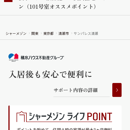
ン（101号室オススメポイント）
シャーメゾン
関東
東京都
清瀬市
サンパレス清瀬
入居後も安心で便利に
サ
ポ
ー
ト
内
容
の
詳
細
ポイントを貯めて、
住替え時の家賃が最大3ヶ月無料