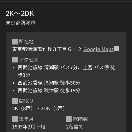
2K〜2DK
東京都清瀬市
所在地
東京都清瀬市竹丘３丁目６－２
Google Maps
アクセス
シャーメゾンとは
シャーメゾンセレクショ
西武池袋線 清瀬駅 バス7分、上宮 バス停 徒
ン
歩3分
西武池袋線 清瀬駅 徒歩30分
西武池袋線 秋津駅 徒歩19分
間取り
ルームツアー
動画ギャラリー
2K（8戸）・2DK（2戸）
築年月
総階数
1993年2月下旬
2階建て