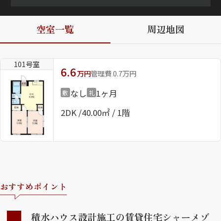
ShaMaison STYLE
空室一覧
周辺地図
シャーメゾンショップを探す
101号室
らくらく内見
6.6
万円
管理費 0.7万円
シャーメゾンライフサポート
自立型サービス付き・シニア向け
なし
1ヶ月
敷
礼
2DK
40.00㎡ / 1階
お問い合わせ・よくある質問
シャーメゾンライフ CLUB
らくらくパートナー
シャーメゾンライフ GUARD
らくらくプラチナ
おすすめポイント
積水ハウス設計施工の賃貸住宅シャーメゾ