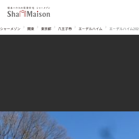
シャーメゾン
関東
東京都
八王子市
エ－デルハイム
エ－デルハイム20
北海道
東北
関東
関西
中国・四国
九州