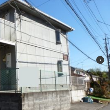
シャーメゾ
らくらく内
シャーメゾ
ルームツアー
自立型サー
お問い合わ
シャーメゾン
らくらくパ
シャーメゾン