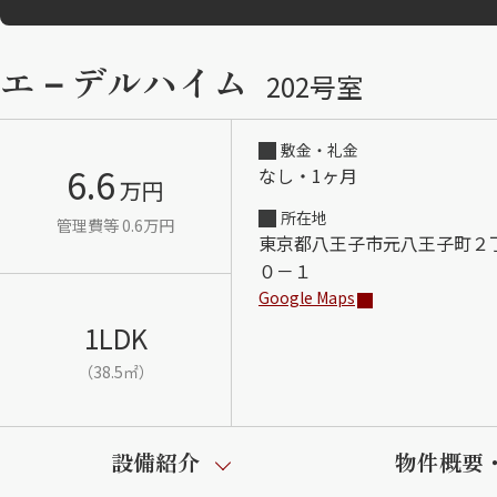
エ－デルハイム
202号室
敷金・礼金
6.6
なし・1ヶ月
万円
所在地
管理費等 0.6万円
東京都八王子市元八王子町２
０－１
Google Maps
1LDK
（38.5㎡）
設備紹介
物件概要