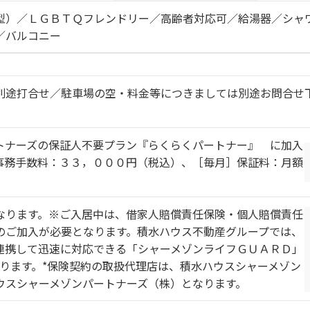
型）／ＬＧＢＴＱフレンドリー／高齢者対応可／給湯器／シャ
／バルコニー
別途打合せ／駐車場の空・料金等につきましては別途お問合せ
トナーズの保証人不要プラン『らくらくパートナー』 に加入
事務手数料：３３，０００円（税込）、［毎月］保証料：月額
なります。※ご入居中は、借家人賠償責任保険・個人賠償責任
のご加入が必要となります。積水ハウス不動産グループでは、
連携して迅速に対応できる「シャーメゾンライフＧＵＡＲＤ」
おります。*保険契約の取扱代理店は、積水ハウスシャーメゾン
ウスシャーメゾンパートナーズ（株）となります。