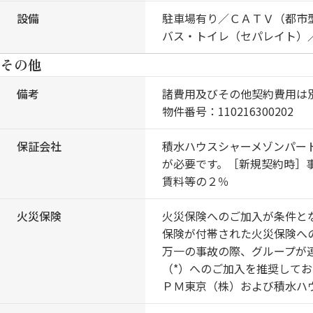
設備
駐車場有り／ＣＡＴＶ（都市
バス・トイレ（セパレイト）
その他
備考
諸費用及びその他契約費用は
物件番号：110216300202
保証会社
積水ハウスシャーメゾンパー
が必要です。［新規契約時］
賃料等の２％
火災保険
火災保険へのご加入が条件と
保険が付帯された火災保険へ
万一の事故の際、グループが
（*）へのご加入を推奨して
ＰＭ東京（株）および積水ハ