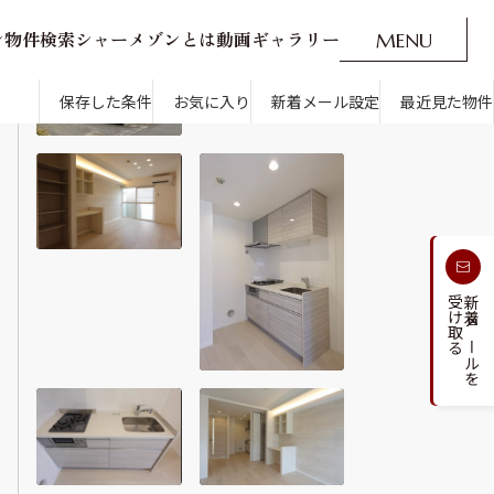
ン
物
件
検
索
シ
ャ
ー
メ
ゾ
ン
と
は
動
画
ギ
ャ
ラ
リ
ー
M
E
N
U
O
P
E
N
CLOSE
新着メール設定
最近見た物件
保存した条件
お気に入り
新着メール設定
最近見た物件
す
通勤・通学時間から探す
受け取る
新着メールを
人気のカテゴリから探す