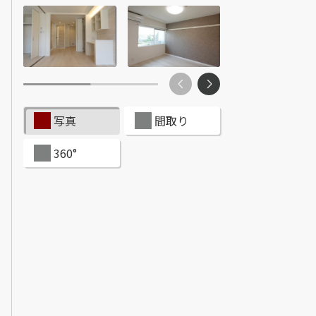
ンショップを探す
見
ンライフサポート
ビス付き・シニア向け
写真
間取り
360°
せ・よくある質問
ライフ CLUB
ートナー
ライフ GUARD