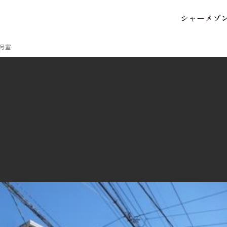
シ
ャ
ー
メ
ゾ
保存した条件
お気に入り
2号室
市区郡・路線・駅から探
中部
地図から探す