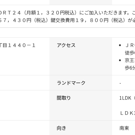
ＯＲＴ２４（月額１，３２０円税込）にご加入いただきます。
６７，４３０円（税込）鍵交換費用１９，８００円（税込）が
丁目１４４０－１
アクセス
ＪＲ
徒歩
京王
歩6
ランドマーク
-
間取り
1LDK
ＬＤＫ1
向き
南東