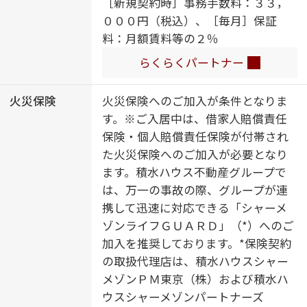
［新規契約時］事務手数料：３３，
／ウォークインクローゼット／エア
０００円（税込）、［毎月］保証
コン（３台設置）／床暖房／バルコ
料：月額賃料等の２％
ニー
らくらくパートナー
火災保険
火災保険へのご加入が条件となりま
す。※ご入居中は、借家人賠償責任
保険・個人賠償責任保険が付帯され
た火災保険へのご加入が必要となり
ます。積水ハウス不動産グループで
は、万一の事故の際、グループが連
携して迅速に対応できる「シャーメ
ゾンライフＧＵＡＲＤ」（*）へのご
加入を推奨しております。*保険契約
の取扱代理店は、積水ハウスシャー
メゾンＰＭ東京（株）および積水ハ
ウスシャーメゾンパートナーズ