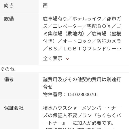
向き
西
設備
駐車場有り／ホテルライク／都市ガ
ス／エレベーター／宅配ＢＯＸ／ゴ
ミ集積場（敷地内）／駐輪場（屋根
付き）／オートロック／防犯カメラ
／ＢＳ／ＬＧＢＴＱフレンドリー／
角部屋／フローリング／モニタ付ド
全て表示
アホン／インターネット無料（Ｗｉ
その他
－Ｆｉ対応）／スマートロック／ホ
ームセキュリティ（セコム）／給湯
備考
諸費用及びその他契約費用は別途打
器（ガス）／給湯器（追焚機能付）
合せ
／浴室乾燥機（暖房乾燥）／シャワ
物件番号：151028000701
ー／洗濯機置場（室内）／洗面化粧
保証会社
積水ハウスシャーメゾンパートナー
台／対面キッチン／ガスコンロ／３
ズの保証人不要プラン『らくらくパ
口コンロ／トイレ（洗浄機能付便
ートナー』 に加入が必要です。
座）／バス・トイレ（セパレイト）