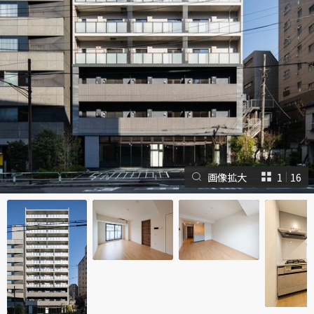
シャーメゾンとは
シャーメゾンセレクショ
ン
画像拡大
1
16
ルームツアー
動画ギャラリー