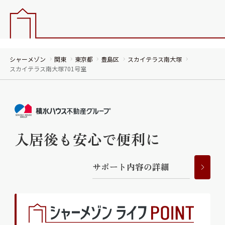
シャーメゾン
関東
東京都
豊島区
スカイテラス南大塚
スカイテラス南大塚701号室
入居後も安心で便利に
サ
ポ
ー
ト
内
容
の
詳
細