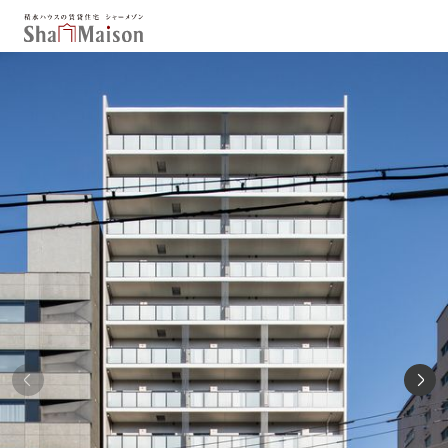
保存した条件
お気に入り
新着メール設定
最近見た物件
北海道
東北
関東
中部
関西
中国・四国
九州
市区郡・路線・駅から探す
通勤・通学時間から探す
地図から探す
人気のカテゴリから探す