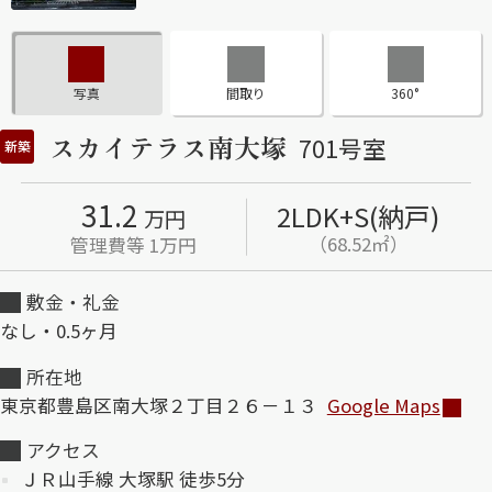
ShaMaison STYLE
写真
間取り
360°
シャーメゾンショップを探す
スカイテラス南大塚
701号室
新築
らくらく内見
シャーメゾンライフサポート
自立型サービス付き・シニア向け
31.2
2LDK+S(納戸)
万円
（68.52㎡）
管理費等 1万円
敷金・礼金
お問い合わせ・よくある質問
シャーメゾンライフ CLUB
なし・0.5ヶ月
らくらくパートナー
所在地
シャーメゾンライフ GUARD
らくらくプラチナ
東京都豊島区南大塚２丁目２６－１３
Google Maps
アクセス
ＪＲ山手線 大塚駅 徒歩5分