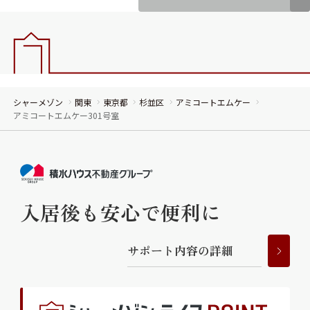
シャーメゾン
関東
東京都
杉並区
アミコートエムケー
アミコートエムケー301号室
入居後も安心で便利に
サ
ポ
ー
ト
内
容
の
詳
細