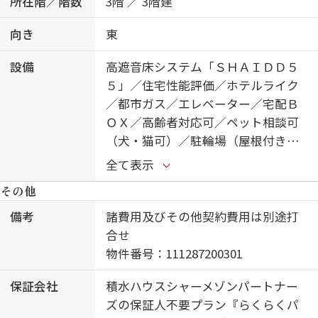
所在階／階数
3階 ／ 3階建
向き
東
設備
高遮音床システム「ＳＨＡＩＤＤ５
５」／住宅性能評価／ホテルライク
／都市ガス／エレベーター／宅配Ｂ
ＯＸ／高齢者対応可／ペット相談可
（犬・猫可）／駐輪場（屋根付き）
／オートロック／防犯カメラ／ＢＳ
全て表示
／４Ｋ・８Ｋ対応／ＬＧＢＴＱフレ
その他
ンドリー／ワークスペース／角部屋
／アクセントクロス／フローリング
備考
諸費用及びその他契約費用は別途打
／モニタ付ドアホン／全身ミラー／
合せ
間接照明／ダウンライト／インター
物件番号：111287200301
ネット無料（Ｗｉ－Ｆｉ対応）／Ｉ
保証会社
積水ハウスシャーメゾンパートナー
ＯＴ対応／給湯箇所（浴室・台所・
ズの保証人不要プラン『らくらくパ
洗面所）／エコジョーズ／給湯器