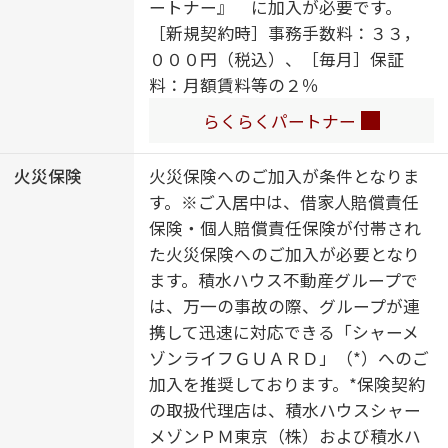
ートナー』 に加入が必要です。
（追焚機能付）／太陽光発電／ＺＥ
［新規契約時］事務手数料：３３，
Ｈ（ネット・ゼロ・エネルギー・ハ
０００円（税込）、［毎月］保証
ウス）／建築物省エネ性能表示制度
料：月額賃料等の２％
（ＢＥＬＳ）／浴室乾燥機（暖房乾
燥）／シャワー／ユニットバス１４
らくらくパートナー
１８／洗濯機置場（室内）／洗面化
粧台／室内物干し／対面キッチン／
火災保険
火災保険へのご加入が条件となりま
ＩＨクッキングヒーター／３口コン
す。※ご入居中は、借家人賠償責任
ロ／グリル付きコンロ／乾燥機付食
保険・個人賠償責任保険が付帯され
器洗浄機付／トイレ（洗浄機能付便
た火災保険へのご加入が必要となり
座）／バス・トイレ（セパレイト）
ます。積水ハウス不動産グループで
／ウォークインクローゼット／下駄
は、万一の事故の際、グループが連
箱／全居室エアコン付／エアコン
携して迅速に対応できる「シャーメ
（３台設置）／床暖房／バルコニー
ゾンライフＧＵＡＲＤ」（*）へのご
／断熱等性能等級６
加入を推奨しております。*保険契約
の取扱代理店は、積水ハウスシャー
メゾンＰＭ東京（株）および積水ハ