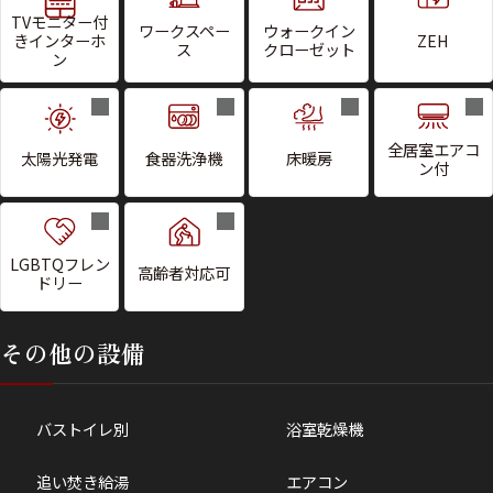
TVモニター付
ワークスペー
ウォークイン
きインターホ
ZEH
ス
クローゼット
ン
全居室エアコ
太陽光発電
食器洗浄機
床暖房
ン付
LGBTQフレン
高齢者対応可
ドリー
その他の設備
バストイレ別
浴室乾燥機
追い焚き給湯
エアコン