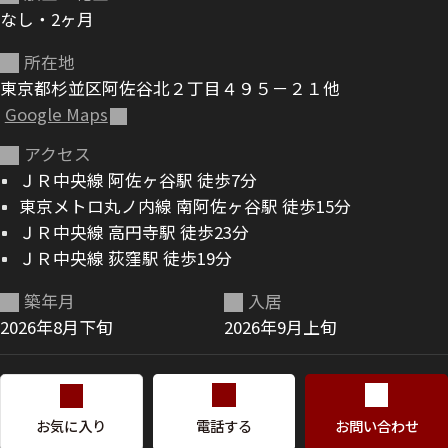
なし・2ヶ月
ShaMaison STYLE
所在地
東京都杉並区阿佐谷北２丁目４９５－２１他
Google Maps
シャーメゾンショップを探す
らくらく内見
アクセス
シャーメゾンライフサポート
ＪＲ中央線 阿佐ヶ谷駅 徒歩7分
自立型サービス付き・シニア向け
東京メトロ丸ノ内線 南阿佐ヶ谷駅 徒歩15分
ＪＲ中央線 高円寺駅 徒歩23分
ＪＲ中央線 荻窪駅 徒歩19分
お問い合わせ・よくある質問
シャーメゾンライフ CLUB
築年月
入居
らくらくパートナー
2026年8月下旬
2026年9月上旬
シャーメゾンライフ GUARD
らくらくプラチナ
お気に入り
電話する
お問い合わせ