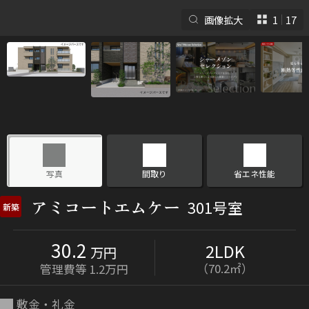
画像拡大
1
17
シャーメゾンとは
シャーメゾンセレクショ
ン
写真
間取り
省エネ性能
アミコートエムケー
301号室
新築
30.2
2LDK
ルームツアー
動画ギャラリー
万円
（70.2㎡）
管理費等 1.2万円
敷金・礼金