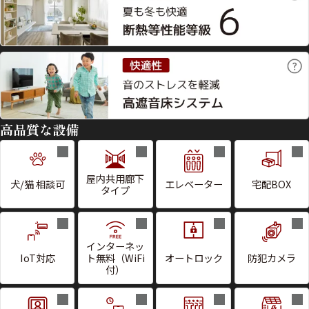
高品質な設備
屋内共用廊下
犬/猫 相談可
エレベーター
宅配BOX
タイプ
インターネッ
IoT対応
ト無料（WiFi
オートロック
防犯カメラ
付）