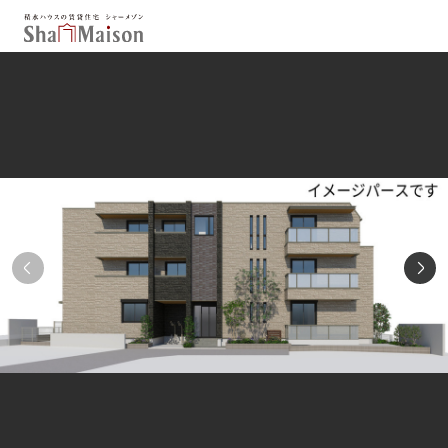
保存した条件
お気に入り
新着メール設定
最近見た物件
北海道
東北
関東
中部
関西
中国・四国
九州
市区郡・路線・駅から探す
通勤・通学時間から探す
地図から探す
人気のカテゴリから探す